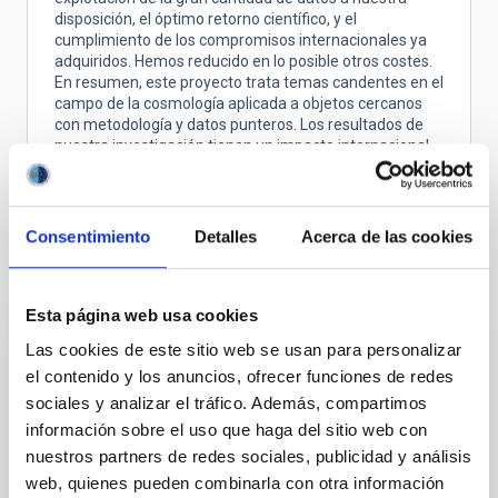
disposición, el óptimo retorno científico, y el
cumplimiento de los compromisos internacionales ya
adquiridos. Hemos reducido en lo posible otros costes.
En resumen, este proyecto trata temas candentes en el
campo de la cosmología aplicada a objetos cercanos
con metodología y datos punteros. Los resultados de
nuestra investigación tienen un impacto internacional
asegurado, y contribuirán sin duda a la excelencia
científica de España y de Europa.
Consentimiento
Detalles
Acerca de las cookies
Proyectos relacionados
Esta página web usa cookies
Las cookies de este sitio web se usan para personalizar
Evolución Galáctica en el Grupo Local
el contenido y los anuncios, ofrecer funciones de redes
sociales y analizar el tráfico. Además, compartimos
La formación y evolución de galaxias es un problema
información sobre el uso que haga del sitio web con
fundamental en Astrofísica. Su estudio requiere
nuestros partners de redes sociales, publicidad y análisis
“viajar atrás en el tiempo”, para lo cual hay dos
enfoques complementarios. El mas extendido
web, quienes pueden combinarla con otra información