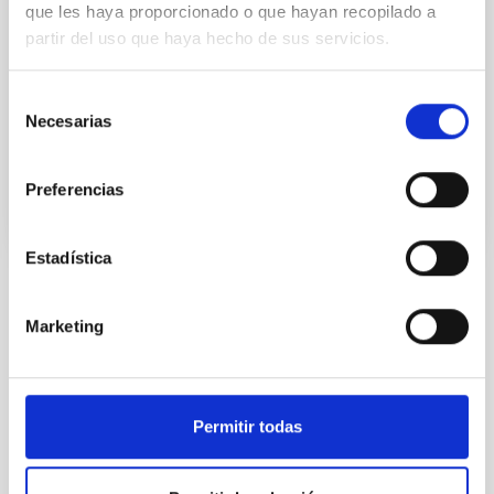
consiste en analizar las propiedades de las galaxias a
que les haya proporcionado o que hayan recopilado a
diferentes distancias cosmológicas. Nuestro equipo
partir del uso que haya hecho de sus servicios.
se concentra en el otro enfoque, denominado
Selección
Emma
Fernández Alvar
Necesarias
de
En ejecución
consentimiento
Preferencias
Estadística
VIGENCIA
Marketing
NO VIGENTE
ÁMBITO
NACIONAL
TIPO DE FINANCIACIÓN
Permitir todas
PÚBLICA