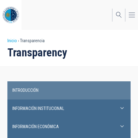
Pasar
al
contenido
principal
Sobrescribir
Inicio
Transparencia
Transparency
enlaces
de
ayuda
a
INTRODUCCIÓN
la
Transparency
navegación
INFORMACIÓN INSTITUCIONAL
INFORMACIÓN ECONÓMICA