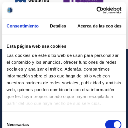
Consentimiento
Detalles
Acerca de las cookies
Esta página web usa cookies
Las cookies de este sitio web se usan para personalizar
el contenido y los anuncios, ofrecer funciones de redes
INFORMACIÓN GENERAL
sociales y analizar el tráfico. Además, compartimos
información sobre el uso que haga del sitio web con
Contacto
nuestros partners de redes sociales, publicidad y análisis
Cómo llegar al IAC
web, quienes pueden combinarla con otra información
que les haya proporcionado o que hayan recopilado a
Directorio de personal
partir del uso que haya hecho de sus servicios.
Biblioteca
Registro general
Selección
Necesarias
de