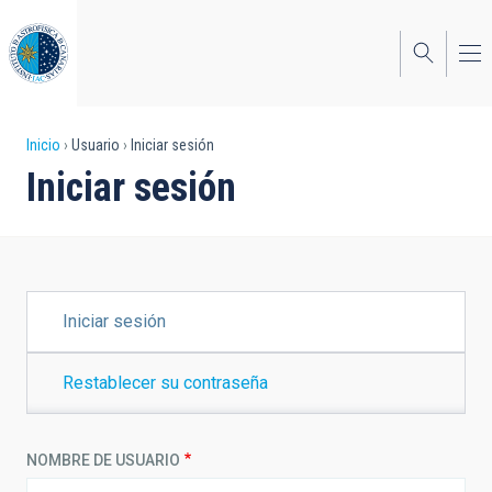
Pasar
al
contenido
principal
Sobrescribir
Inicio
Usuario
Iniciar sesión
Iniciar sesión
enlaces
de
ayuda
a
SOLAPAS
Iniciar sesión
PRINCIPALES
la
navegación
Restablecer su contraseña
NOMBRE DE USUARIO