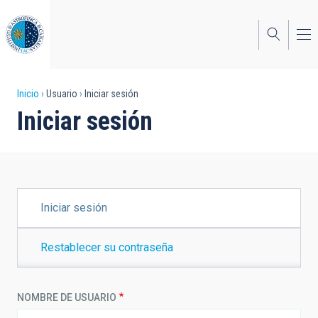
Pasar
al
contenido
principal
Sobrescribir
Inicio
Usuario
Iniciar sesión
Iniciar sesión
enlaces
de
ayuda
a
SOLAPAS
Iniciar sesión
PRINCIPALES
la
navegación
Restablecer su contraseña
NOMBRE DE USUARIO