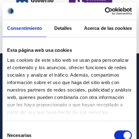
Consentimiento
Detalles
Acerca de las cookies
Esta página web usa cookies
Las cookies de este sitio web se usan para personalizar
el contenido y los anuncios, ofrecer funciones de redes
INFORMACIÓN GENERAL
sociales y analizar el tráfico. Además, compartimos
información sobre el uso que haga del sitio web con
Contacto
nuestros partners de redes sociales, publicidad y análisis
Cómo llegar al IAC
web, quienes pueden combinarla con otra información
que les haya proporcionado o que hayan recopilado a
Directorio de personal
partir del uso que haya hecho de sus servicios.
Biblioteca
Registro general
Selección
Necesarias
de