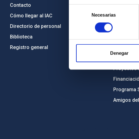
Contacto
Legislació
Selección
Necesarias
de
Cómo llegar al IAC
Transparen
consentimiento
Directorio de personal
Código étic
Biblioteca
Igualdad y 
Registro general
Forever IA
Denegar
Medio Ambi
Proyectos i
Financiaci
Programa 
Amigos del
PostFooter > Newsletter link