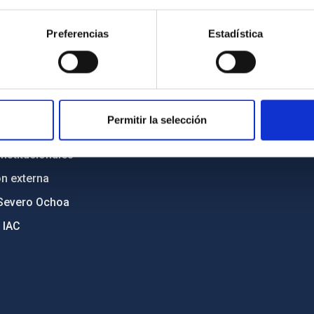
n
Mapa web
Preferencias
Estadística
cia
Políticas de privacidad
o y política antifraude
Aviso legal
diversidad de género
Política de cookies
C
Accesibilidad
Permitir la selección
ente y Sostenibilidad
nstitucionales
ón externa
Severo Ochoa
 IAC