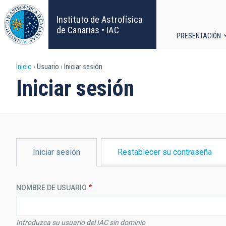
Pasar
al
Instituto de Astrofísica
contenido
de Canarias • IAC
PRESENTACIÓN
principal
Navega
Sobrescribir
Inicio
Usuario
Iniciar sesión
principa
Iniciar sesión
enlaces
de
ayuda
SOLAPAS
Iniciar sesión
Restablecer su contraseña
PRINCIPALES
a
la
NOMBRE DE USUARIO
navegación
Introduzca su usuario del IAC sin dominio