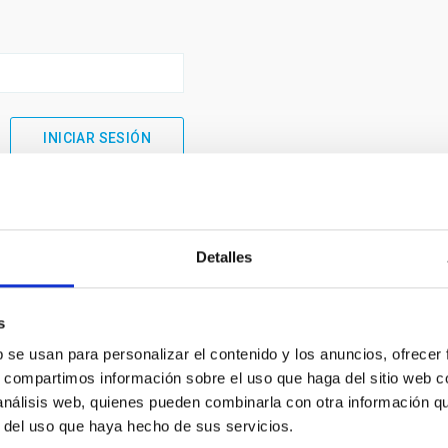
Detalles
s
b se usan para personalizar el contenido y los anuncios, ofrecer
s, compartimos información sobre el uso que haga del sitio web 
 análisis web, quienes pueden combinarla con otra información q
INSTITUCIONAL
PORTAL DEL IAC
r del uso que haya hecho de sus servicios.