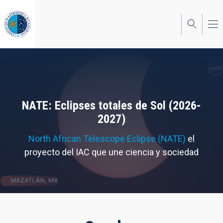
Pasar
al
contenido
principal
NATE: Eclipses totales de Sol (2026-
2027)
North African Telescope Eclipse (NATE)
el
proyecto del IAC que une ciencia y sociedad