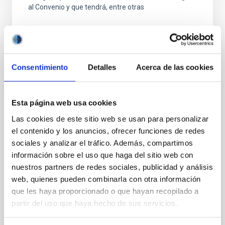
al Convenio y que tendrá, entre otras
Consentimiento
Detalles
Acerca de las cookies
FIJO TURNO LIBRE
Esta página web usa cookies
UN CONTRATO - TÉCNICO/A
Las cookies de este sitio web se usan para personalizar
MANTENIMIENTO GENERAL
el contenido y los anuncios, ofrecer funciones de redes
OBSERVATORIOS (ORM-LA PALMA) - FIJO
sociales y analizar el tráfico. Además, compartimos
LABORAL -PS-2026-031
información sobre el uso que haga del sitio web con
nuestros partners de redes sociales, publicidad y análisis
Se convoca proceso selectivo para el ingreso, como
web, quienes pueden combinarla con otra información
personal laboral fijo, de un puesto de trabajo con la
categoría profesional de Técnico/a Mantenimiento
que les haya proporcionado o que hayan recopilado a
General, acogido a Convenio y que tendrá
partir del uso que haya hecho de sus servicios.