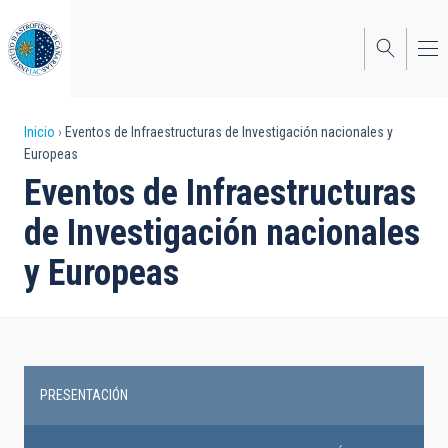
Pasar
al
contenido
principal
Sobrescribir
Inicio
Eventos de Infraestructuras de Investigación nacionales y
Europeas
enlaces
Eventos de Infraestructuras
de
de Investigación nacionales
ayuda
y Europeas
a
la
navegación
PRESENTACIÓN
Research