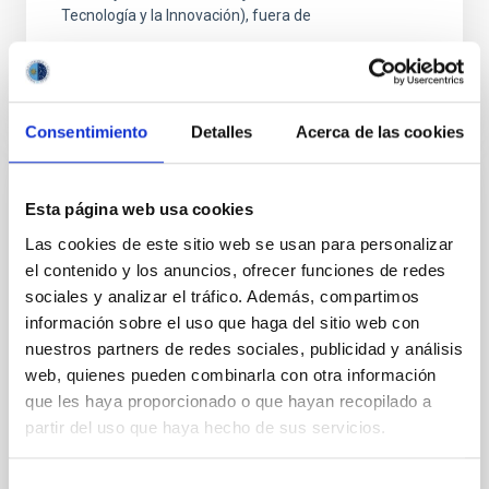
Tecnología y la Innovación), fuera de
Consentimiento
Detalles
Acerca de las cookies
FIJO TURNO LIBRE
Esta página web usa cookies
UN CONTRATO - TÉCNICO/A DE TALLER -
Las cookies de este sitio web se usan para personalizar
ESPECIALIDAD MECÁNICA- FIJO
el contenido y los anuncios, ofrecer funciones de redes
LABORAL - PS-2026-032
sociales y analizar el tráfico. Además, compartimos
información sobre el uso que haga del sitio web con
Se convoca proceso selectivo para el ingreso, como
nuestros partners de redes sociales, publicidad y análisis
personal laboral fijo, de un puesto de trabajo con la
web, quienes pueden combinarla con otra información
categoría profesional de Técnico/a de Taller, acogido
que les haya proporcionado o que hayan recopilado a
al Convenio y que tendrá, entre otras
partir del uso que haya hecho de sus servicios.
Selección