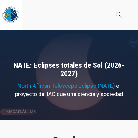
Pasar
al
contenido
principal
NATE: Eclipses totales de Sol (2026-
2027)
North African Telescope Eclipse (NATE)
el
proyecto del IAC que une ciencia y sociedad