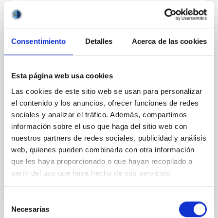
Consentimiento
Detalles
Acerca de las cookies
FIJO TURNO LIBRE
UN CONTRATO - TÉCNICO/A DE TALLER -
Esta página web usa cookies
ESPECIALIDAD MECÁNICA- FIJO
Las cookies de este sitio web se usan para personalizar
LABORAL - PS-2026-032
el contenido y los anuncios, ofrecer funciones de redes
sociales y analizar el tráfico. Además, compartimos
Se convoca proceso selectivo para el ingreso, como
personal laboral fijo, de un puesto de trabajo con la
información sobre el uso que haga del sitio web con
categoría profesional de Técnico/a de Taller, acogido
nuestros partners de redes sociales, publicidad y análisis
al Convenio y que tendrá, entre otras
web, quienes pueden combinarla con otra información
que les haya proporcionado o que hayan recopilado a
partir del uso que haya hecho de sus servicios.
Selección
Necesarias
de