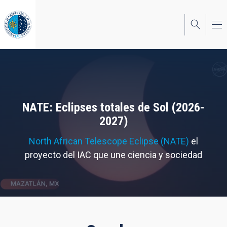
Pasar
al
contenido
principal
NATE: Eclipses totales de Sol (2026-
2027)
North African Telescope Eclipse (NATE)
el
proyecto del IAC que une ciencia y sociedad