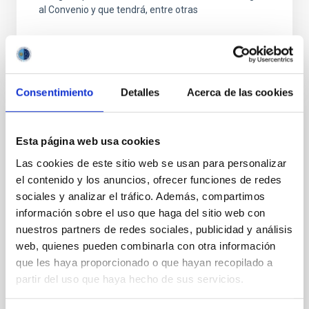
al Convenio y que tendrá, entre otras
Consentimiento
Detalles
Acerca de las cookies
FIJO TURNO LIBRE
Esta página web usa cookies
UN CONTRATO - TÉCNICO/A
Las cookies de este sitio web se usan para personalizar
MANTENIMIENTO GENERAL
el contenido y los anuncios, ofrecer funciones de redes
OBSERVATORIOS (ORM-LA PALMA) - FIJO
sociales y analizar el tráfico. Además, compartimos
LABORAL -PS-2026-031
información sobre el uso que haga del sitio web con
nuestros partners de redes sociales, publicidad y análisis
Se convoca proceso selectivo para el ingreso, como
web, quienes pueden combinarla con otra información
personal laboral fijo, de un puesto de trabajo con la
categoría profesional de Técnico/a Mantenimiento
que les haya proporcionado o que hayan recopilado a
General, acogido a Convenio y que tendrá
partir del uso que haya hecho de sus servicios.