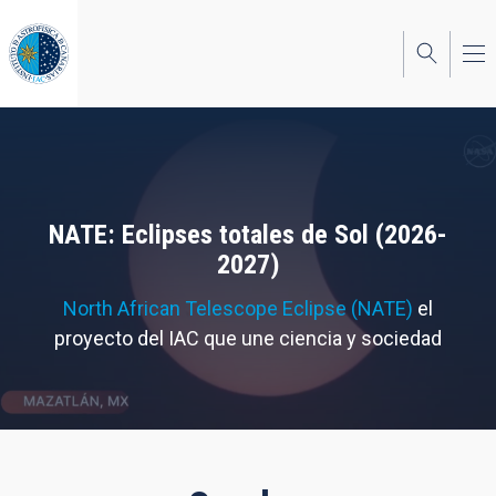
Pasar
al
contenido
principal
NATE: Eclipses totales de Sol (2026-
2027)
North African Telescope Eclipse (NATE)
el
proyecto del IAC que une ciencia y sociedad