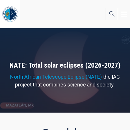
Skip
to
main
content
NATE: Total solar eclipses (2026-2027)
North African Telescope Eclipse (NATE)
the IAC
project that combines science and society