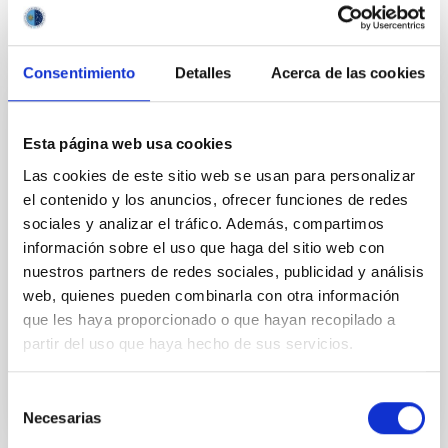
Consentimiento
Detalles
Acerca de las cookies
PERMANENT (OPEN TO PUBLIC)
Esta página web usa cookies
UN CONTRATO - TÉCNICO/A DE TALLER -
Las cookies de este sitio web se usan para personalizar
ESPECIALIDAD MECÁNICA- FIJO
el contenido y los anuncios, ofrecer funciones de redes
LABORAL - PS-2026-032
sociales y analizar el tráfico. Además, compartimos
información sobre el uso que haga del sitio web con
Se convoca proceso selectivo para el ingreso, como
nuestros partners de redes sociales, publicidad y análisis
personal laboral fijo, de un puesto de trabajo con la
categoría profesional de Técnico/a de Taller, acogido
web, quienes pueden combinarla con otra información
al Convenio y que tendrá, entre otras
que les haya proporcionado o que hayan recopilado a
partir del uso que haya hecho de sus servicios.
Selección
Necesarias
de
consentimiento