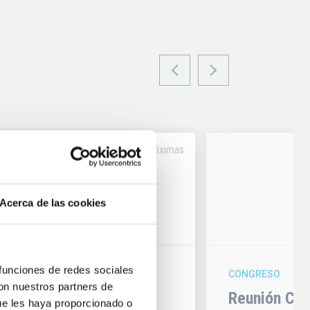
Próximas
14
Acerca de las cookies
6
AUG
26
 funciones de redes sociales
CONGRESO
con nuestros partners de
hysics 2026
Reunión Con
ue les haya proporcionado o