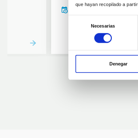
que hayan recopilado a parti
20:00
00:00
Selección
Necesarias
de
consentimiento
Denegar