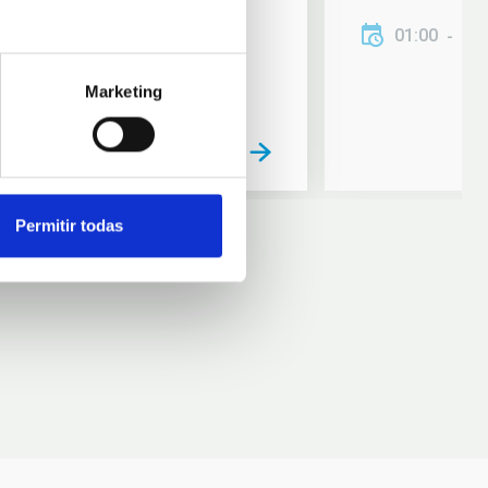
01:00
01
Marketing
Permitir todas