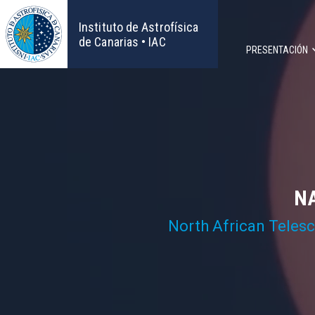
Pasar
al
Instituto de Astrofísica
contenido
de Canarias • IAC
PRESENTACIÓN
principal
Navega
principa
NA
North African Teles