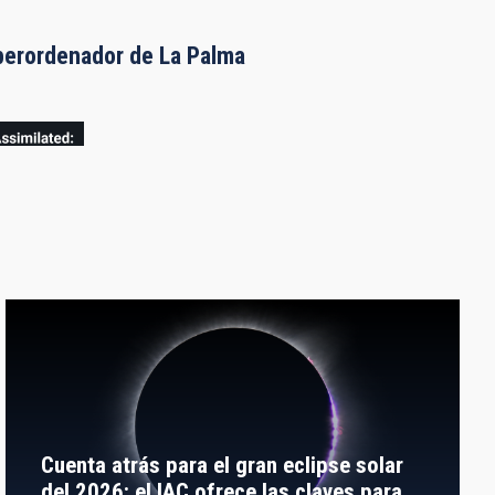
uperordenador de La Palma
Cuenta atrás para el gran eclipse solar
del 2026: el IAC ofrece las claves para