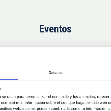
Eventos
Próximas
11
10
Detalles
AUG
26
AUG
2
s
b se usan para personalizar el contenido y los anuncios, ofrecer
CONGRESO
s, compartimos información sobre el uso que haga del sitio web 
se Agosto 2026
Substellar Astrop
 análisis web, quienes pueden combinarla con otra información q