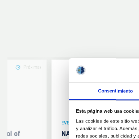
Próximas
08
Consentimiento
6
AUG
26
Esta página web usa cookie
Las cookies de este sitio we
EVENTO ASTRONÓMICO
y analizar el tráfico. Ademá
hool of
NATE en Palencia - Eclip
redes sociales, publicidad y