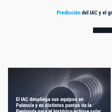
Predicción
del IAC y el g
Frame
El IAC despliega sus equipos en
Palencia y en distintos puntos de la
Península para el histórico eclipse solar