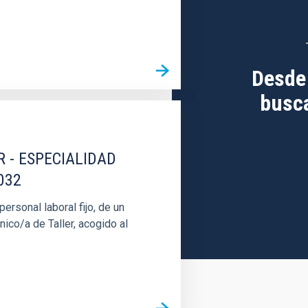
Desde
busca
R - ESPECIALIDAD
032
rsonal laboral fijo, de un
nico/a de Taller, acogido al