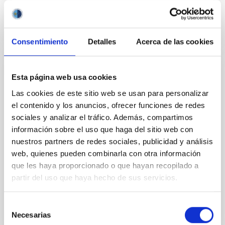
Consentimiento
Detalles
Acerca de las cookies
PERMANENT (OPEN TO PUBLIC)
Esta página web usa cookies
UN CONTRATO - TÉCNICO/A DE TALLER -
Las cookies de este sitio web se usan para personalizar
ESPECIALIDAD MECÁNICA- FIJO
el contenido y los anuncios, ofrecer funciones de redes
sociales y analizar el tráfico. Además, compartimos
LABORAL - PS-2026-032
información sobre el uso que haga del sitio web con
Se convoca proceso selectivo para el ingreso, como
nuestros partners de redes sociales, publicidad y análisis
personal laboral fijo, de un puesto de trabajo con la
web, quienes pueden combinarla con otra información
categoría profesional de Técnico/a de Taller, acogido
que les haya proporcionado o que hayan recopilado a
al Convenio y que tendrá, entre otras
partir del uso que haya hecho de sus servicios.
Selección
Necesarias
de