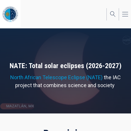
Skip
to
main
content
NATE: Total solar eclipses (2026-2027)
North African Telescope Eclipse (NATE)
the IAC
project that combines science and society