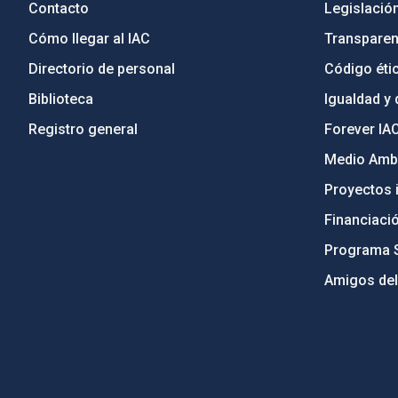
Contacto
Legislació
Cómo llegar al IAC
Transparen
Directorio de personal
Código étic
Biblioteca
Igualdad y 
Registro general
Forever IA
Medio Ambi
Proyectos i
Financiaci
Programa 
Amigos del
PostFooter > Newsletter link