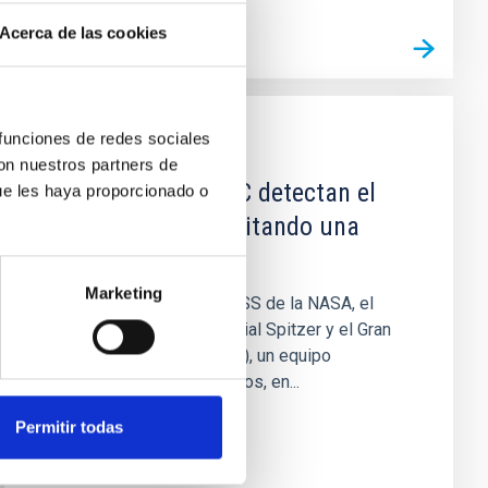
Acerca de las cookies
 funciones de redes sociales
NOTICIA
con nuestros partners de
TESS, Spitzer y GTC detectan el
ue les haya proporcionado o
primer planeta orbitando una
enana blanca
Marketing
Con datos del satélite TESS de la NASA, el
retirado telescopio espacial Spitzer y el Gran
Telescopio Canarias (GTC), un equipo
internacional de astrónomos, en...
Permitir todas