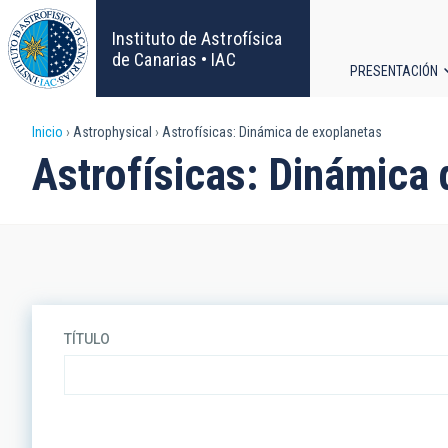
Pasar
al
Instituto de Astrofísica
contenido
de Canarias • IAC
PRESENTACIÓN
principal
Navega
Sobrescribir
Inicio
Astrophysical
Astrofísicas: Dinámica de exoplanetas
principa
Astrofísicas: Dinámica
enlaces
de
ayuda
a
TÍTULO
la
navegación