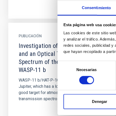
Consentimiento
Esta página web usa cookie
Las cookies de este sitio we
PUBLICACIÓN
y analizar el tráfico. Ademá
Investigation of Transit Timing
redes sociales, publicidad y
que hayan recopilado a parti
and an Optical Transmission
Spectrum of the Hot Jupiter
Selección
WASP-11 b
Necesarias
de
consentimiento
WASP-11 b/HAT-P-10 b is an inflated hot
Jupiter, which has a low density that makes it a
good target for atmospheric studies using the
transmission spectroscopy...
Denegar