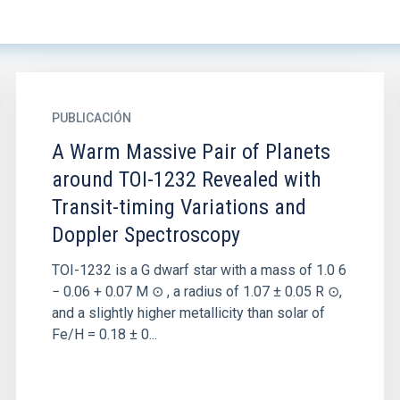
PUBLICACIÓN
A Warm Massive Pair of Planets
around TOI-1232 Revealed with
Transit-timing Variations and
Doppler Spectroscopy
TOI-1232 is a G dwarf star with a mass of 1.0 6
− 0.06 + 0.07 M ⊙ , a radius of 1.07 ± 0.05 R ⊙,
and a slightly higher metallicity than solar of
Fe/H = 0.18 ± 0...