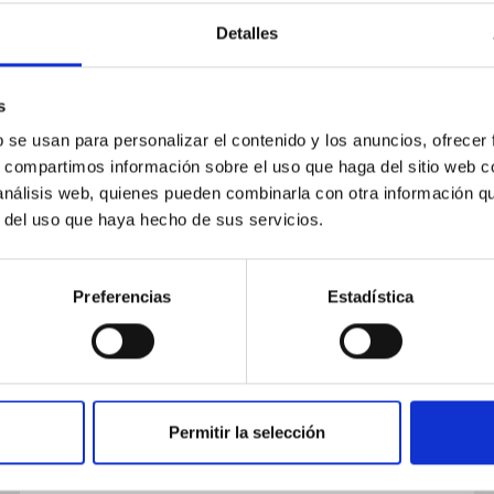
Detalles
s
b se usan para personalizar el contenido y los anuncios, ofrecer
PUBLICACIÓN
s, compartimos información sobre el uso que haga del sitio web 
Kepler-1624b Has No Significant
 análisis web, quienes pueden combinarla con otra información q
r del uso que haya hecho de sus servicios.
Transit Timing Variations
It is relatively rare for gas giant planets to have
Preferencias
Estadística
resonant or near-resonant companions, but
these systems are particularly useful for
constraining planet...
Permitir la selección