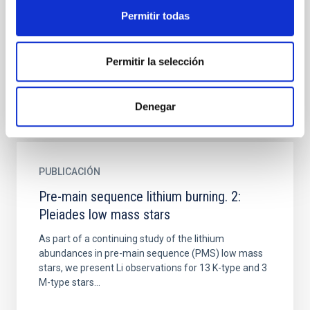
HD 36705 (AB Doradus) and HD 155555 (V824 Ara)
Permitir todas
are two nearby very active cool stars. Both have
strong Li I (lambda)6708 resonance lines, implying
high surface...
Permitir la selección
Denegar
PUBLICACIÓN
Pre-main sequence lithium burning. 2:
Pleiades low mass stars
As part of a continuing study of the lithium
abundances in pre-main sequence (PMS) low mass
stars, we present Li observations for 13 K-type and 3
M-type stars...