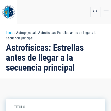
Pasar
al
contenido
principal
Sobrescribir
Inicio
Astrophysical
Astrofísicas: Estrellas antes de llegar a la
secuencia principal
enlaces
Astrofísicas: Estrellas
de
antes de llegar a la
ayuda
secuencia principal
a
la
navegación
TÍTULO