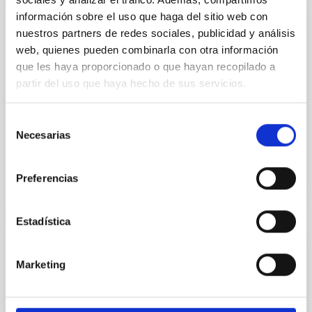
información sobre el uso que haga del sitio web con
PUBLICACIÓN
nuestros partners de redes sociales, publicidad y análisis
web, quienes pueden combinarla con otra información
Near infrared-IRAS candidates for
que les haya proporcionado o que hayan recopilado a
molecular outflows in LYNDS clouds
partir del uso que haya hecho de sus servicios.
The IRAS Point Source Catalog was cross-correlated
with the Lynds Catalog of Dark Clouds to find bright IR
Selección
sources with 100-micron fluxes higher than their...
Necesarias
de
consentimiento
Preferencias
Estadística
PUBLICACIÓN
Marketing
On the evolutionary status of two very
active visual binaries