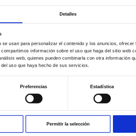
Detalles
s
PUBLICACIÓN
b se usan para personalizar el contenido y los anuncios, ofrecer
s, compartimos información sobre el uso que haga del sitio web 
ALESS-JWST: Joint
 análisis web, quienes pueden combinarla con otra información q
(Sub)kiloparsec JWST and ALMA
r del uso que haya hecho de sus servicios.
Imaging of z ~ 3 Submillimeter
Galaxies Reveals Heavily
Preferencias
Estadística
Obscured Bulge Formation Events
We present JWST NIRCam imaging targeting
13 z ~ 3 infrared-luminous (L IR ∼ 5 × 10 12L
⊙) galaxies from the ALESS survey with
Permitir la selección
uniquely deep, high-resolution (0...