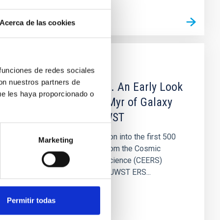
Acerca de las cookies
PUBLICACIÓN
 funciones de redes sociales
con nuestros partners de
CEERS Key Paper. I. An Early Look
ue les haya proporcionado o
into the First 500 Myr of Galaxy
Formation with JWST
We present an investigation into the first 500
Marketing
Myr of galaxy evolution from the Cosmic
Evolution Early Release Science (CEERS)
survey. CEERS, one of 13 JWST ERS...
Permitir todas