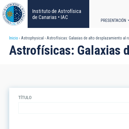
Pasar
al
Instituto de Astrofísica
contenido
de Canarias • IAC
PRESENTACIÓN
principal
Navega
Sobrescribir
Inicio
Astrophysical
Astrofísicas: Galaxias de alto desplazamiento al r
principa
Astrofísicas: Galaxias 
enlaces
de
ayuda
a
TÍTULO
la
navegación