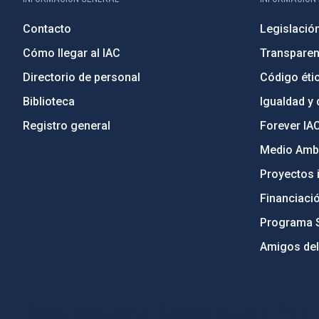
Contacto
Legislació
Cómo llegar al IAC
Transparen
Directorio de personal
Código étic
Biblioteca
Igualdad y 
Registro general
Forever IA
Medio Ambi
Proyectos i
Financiaci
Programa 
Amigos del
PostFooter > Newsletter link