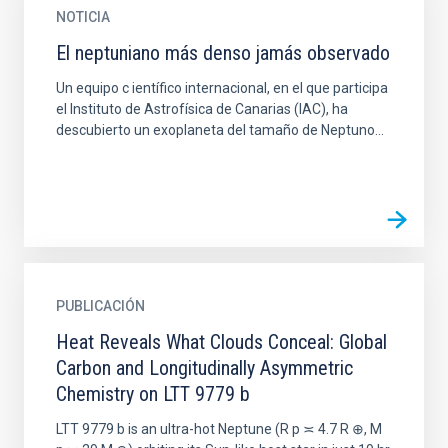
NOTICIA
El neptuniano más denso jamás observado
Un equipo c ientífico internacional, en el que participa
el Instituto de Astrofísica de Canarias (IAC), ha
descubierto un exoplaneta del tamaño de Neptuno...
PUBLICACIÓN
Heat Reveals What Clouds Conceal: Global
Carbon and Longitudinally Asymmetric
Chemistry on LTT 9779 b
LTT 9779 b is an ultra-hot Neptune (R p ≍ 4.7 R ⊕, M