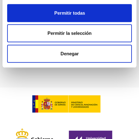
Companion
We report the confirmation of three exoplanets
Permitir todas
transiting TOI-4010 (TIC-352682207), a metal-rich K
dwarf observed by the Transiting Exoplanet Survey
Satellite...
Permitir la selección
Denegar