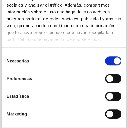
TOI-1408: Discovery and Photodynamical
sociales y analizar el tráfico. Además, compartimos
Modeling of a Small Inner Companion to a
información sobre el uso que haga del sitio web con
Hot Jupiter Revealed by Transit Timing
nuestros partners de redes sociales, publicidad y análisis
Variations
web, quienes pueden combinarla con otra información
que les haya proporcionado o que hayan recopilado a
We report the discovery and characterization of a
partir del uso que haya hecho de sus servicios.
small planet, TOI-1408 c, on a 2.2 day orbit located
interior to a previously known hot Jupiter, TOI-1408 b
(P...
Selección
Necesarias
de
consentimiento
Preferencias
Estadística
PUBLICACIÓN
TOI-4010: A System of Three Large Short-
Marketing
period Planets with a Massive Long-period