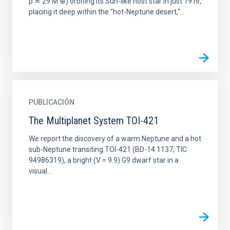
p ≍ 29 M ⊕) orbiting its Sun-like host star in just 19 hr,
placing it deep within the "hot-Neptune desert,"...
PUBLICACIÓN
The Multiplanet System TOI-421
We report the discovery of a warm Neptune and a hot
sub-Neptune transiting TOI-421 (BD-14 1137, TIC
94986319), a bright (V = 9.9) G9 dwarf star in a
visual...