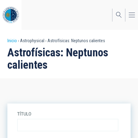
Pasar
al
contenido
principal
Sobrescribir
Inicio
Astrophysical
Astrofísicas: Neptunos calientes
Astrofísicas: Neptunos
enlaces
calientes
de
ayuda
a
la
navegación
TÍTULO