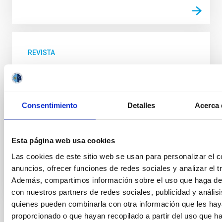
REVISTA
El impacto económico y social de la
Astrofísica en Canarias
El denominado Sector de la Astrofísica en Canarias
Consentimiento
Detalles
Acerca 
está integrado por el IAC, por las numerosas
instituciones científicas de todo el mundo que operan
en los Observatorios de Canarias, por el tejido
Esta página web usa cookies
Fecha
23/10/2018
Las cookies de este sitio web se usan para personalizar el c
anuncios, ofrecer funciones de redes sociales y analizar el tr
Además, compartimos información sobre el uso que haga del
con nuestros partners de redes sociales, publicidad y anális
quienes pueden combinarla con otra información que les ha
proporcionado o que hayan recopilado a partir del uso que 