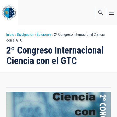
Pasar
al
contenido
principal
Sobrescribir
Inicio
Divulgación
Ediciones
2º Congreso Internacional Ciencia
con el GTC
enlaces
2º Congreso Internacional
de
Ciencia con el GTC
ayuda
a
la
navegación