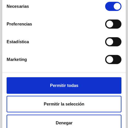
Selección
Necesarias
Fecha de publicación:
6
2026
de
consentimiento
Preferencias
BIBCODE
2026A&A...710A..95S
NÚMERO DE CITAS
1
Estadística
Marketing
CON ÁRBITRO
Joining forces: 30 years of optical
monitoring of the Einstein Cross
Permitir todas
We present extended optical monitoring of the
quadruply-imaged gravitationally lensed quasar QSO
2237+0305, the Einstein Cross, including
Permitir la selección
observations from different observatories in both
hemispheres and using a new photometric
technique. This technique uses a region far enough
Denegar
from the lens system to accurately determine the