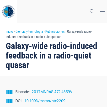
Pasar
al
contenido
principal
Sobrescribir
Inicio
Ciencia y tecnología
Publicaciones
Galaxy-wide radio-
induced feedback in a radio-quiet quasar
enlaces
Galaxy-wide radio-induced
de
feedback in a radio-quiet
ayuda
quasar
a
la
navegación
Bibcode
2017MNRAS.472.4659V
DOI
10.1093/mnras/stx2209