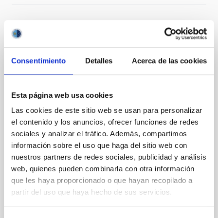
Te puede interesar
Consentimiento
Detalles
Acerca de las cookies
CON ÁRBITRO
The impact of star formation histories on
Esta página web usa cookies
the inner dark matter density slopes of
Las cookies de este sitio web se usan para personalizar
galaxies
el contenido y los anuncios, ofrecer funciones de redes
Aims. We aim to investigate the connection between
sociales y analizar el tráfico. Además, compartimos
star formation histories (SFHs) and the inner dark
información sobre el uso que haga del sitio web con
matter density profiles of simulated galaxies. In
nuestros partners de redes sociales, publicidad y análisis
particular, we tested whether the burstiness and
web, quienes pueden combinarla con otra información
temporal distribution of star formation influence the
que les haya proporcionado o que hayan recopilado a
formation of cored versus cuspy dark matter profiles.
partir del uso que haya hecho de sus servicios.
Methods. We homogeneously analysed
Sarrato-Alós, J. et al.