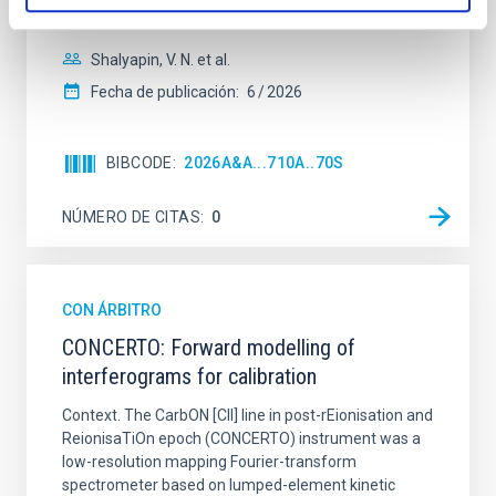
sky background level
Shalyapin, V. N. et al.
Fecha de publicación:
6
2026
BIBCODE
2026A&A...710A..70S
NÚMERO DE CITAS
0
CON ÁRBITRO
CONCERTO: Forward modelling of
interferograms for calibration
Context. The CarbON [CII] line in post-rEionisation and
ReionisaTiOn epoch (CONCERTO) instrument was a
low-resolution mapping Fourier-transform
spectrometer based on lumped-element kinetic