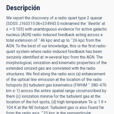
Descripción
We report the discovery of a radio-quiet type 2 quasar
(SDSS J165315.06+234943.0 nicknamed the `Beetle' at
z = 0.103) with unambiguous evidence for active galactic
nucleus (AGN) radio-induced feedback acting across a
total extension of ˜46 kpc and up to ˜26 kpc from the
AGN. To the best of our knowledge, this is the first radio-
quiet system where radio-induced feedback has been
securely identified at ≫several kpc from the AGN. The
morphological, ionization and kinematic properties of the
extended ionized gas are correlated with the radio
structures. We find along the radio axis (a) enhancement
of the optical line emission at the location of the radio
hotspots (b) turbulent gas kinematics (FWHM ˜ 380-470
km s-1) across the entire spatial range circumscribed by
them (c) ionization minima for the turbulent gas at the
location of the hot spots, (d) high temperature Te ≳ 1.9 ×
104 K at the NE hotspot. Turbulent gas is also found far
from the radio axis, ˜25 kpc in the perpendicular