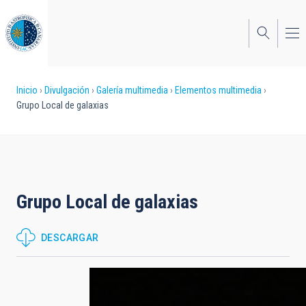
Pasar
al
contenido
principal
Sobrescribir
Inicio
Divulgación
Galería multimedia
Elementos multimedia
Grupo Local de galaxias
enlaces
de
ayuda
a
Grupo Local de galaxias
la
navegación
DESCARGAR