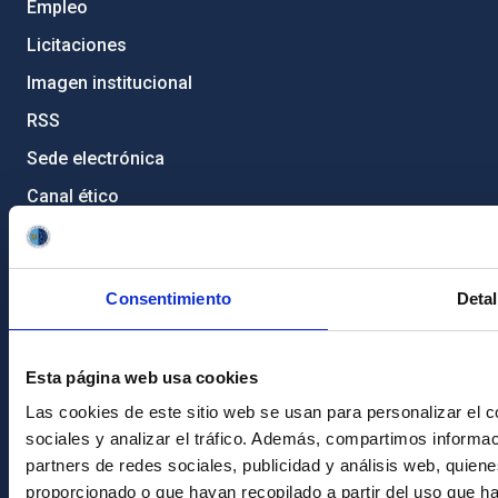
Empleo
Licitaciones
Imagen institucional
RSS
Sede electrónica
Canal ético
Condolencias Francisco Sánchez
PostFooter > Newsletter link
Consentimiento
Detal
Únete a nuestra
Esta página web usa cookies
Newsletter
Las cookies de este sitio web se usan para personalizar el c
sociales y analizar el tráfico. Además, compartimos informac
partners de redes sociales, publicidad y análisis web, quie
proporcionado o que hayan recopilado a partir del uso que h