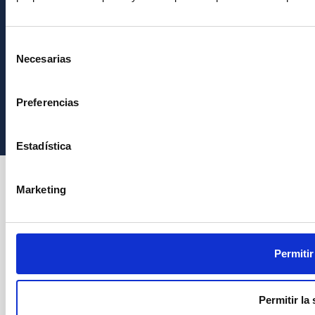
Selección
Necesarias
de
consentimiento
Instituto de Astrofísica de Canarias • IAC
Preferencias
Estadística
Marketing
Permitir
Permitir la