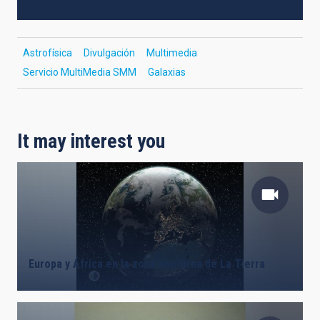
Astrofísica
Divulgación
Multimedia
Servicio MultiMedia SMM
Galaxias
It may interest you
Europa y África en la zona nocturna de La Tierra