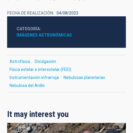
FECHA DE REALIZACIÓN
04/08/2023
CATEGORÍA
IMÁGENES ASTRONÓMICAS
Astrofísica
Divulgación
Física estelar e interestelar (FEEI)
Instrumentación infrarroja
Nebulosas planetarias
Nebulosa del Anillo
It may interest you