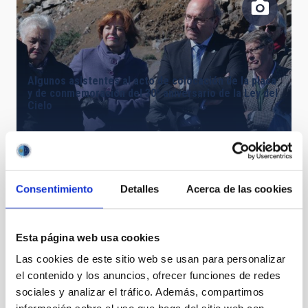
Algunos asistentes al acto de colocación de la placa
y de conmemoración del 30º aniversario de la Ley del
Cielo
Consentimiento
Detalles
Acerca de las cookies
Esta página web usa cookies
Escala de un poro solar
Las cookies de este sitio web se usan para personalizar
el contenido y los anuncios, ofrecer funciones de redes
sociales y analizar el tráfico. Además, compartimos