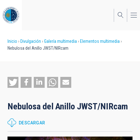
Pasar
al
contenido
principal
Sobrescribir
Inicio
Divulgación
Galería multimedia
Elementos multimedia
Nebulosa del Anillo JWST/NIRcam
enlaces
de
ayuda
a
la
Nebulosa del Anillo JWST/NIRcam
navegación
DESCARGAR