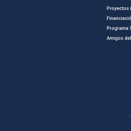
Proyectos i
Financiaci
Programa 
Amigos del
PostFooter > Newsletter link