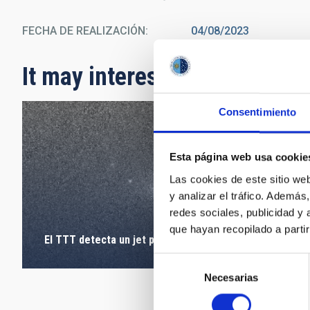
FECHA DE REALIZACIÓN
04/08/2023
It may interest you
Consentimiento
Esta página web usa cookie
Las cookies de este sitio we
y analizar el tráfico. Ademá
redes sociales, publicidad y
que hayan recopilado a parti
El TTT detecta un jet periódico en 3I/ATLAS
Selección
Necesarias
de
consentimiento