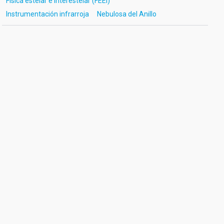
Física estelar e interestelar (FEEI)
Instrumentación infrarroja
Nebulosa del Anillo