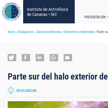
Pasar
al
Instituto de Astrofísica
contenido
de Canarias • IAC
PRESENTACIÓN
principal
Navega
Sobrescribir
Inicio
Divulgación
Galería multimedia
Elementos multimedia
Parte sur
principa
enlaces
de
ayuda
Parte sur del halo exterior de
a
la
DESCARGAR
navegación