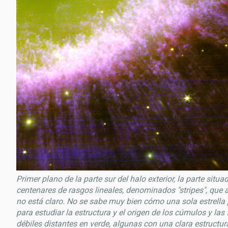
Primer plano de la parte sur del halo exterior, la parte situa
centenares de rasgos lineales, denominados "stripes", que 
no está claro. No se sabe muy bien cómo una sola estrella
para estudiar la estructura y el origen de los cúmulos y la
débiles distantes en verde, algunas con una clara estructu