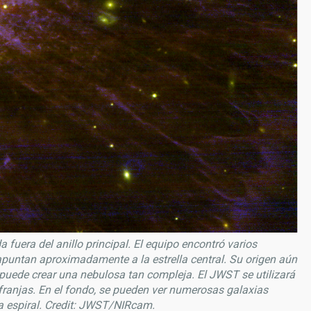
da fuera del anillo principal. El equipo encontró varios
apuntan aproximadamente a la estrella central. Su origen aún
 puede crear una nebulosa tan compleja. El JWST se utilizará
s franjas. En el fondo, se pueden ver numerosas galaxias
ra espiral. Credit: JWST/NIRcam.