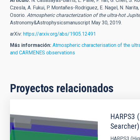
Artículo:
N. Casasayas-Barris, E. Palle, F. Yan, G. Chen, S. Ko
Czesla, A. Fukui, P. Montañes-Rodriguez, E. Nagel, N. Narita
Osorio.
Atmospheric characterization of the ultra-hot Jup
Astronomy&Astrophysicsmanuscript May 30, 2019.
arXiv:
https://arxiv.org/abs/1905.12491
Más información:
Atmospheric characterisation of the u
and CARMENES observations
Proyectos relacionados
HARPS3 (H
Searcher)
HARPS3 (High