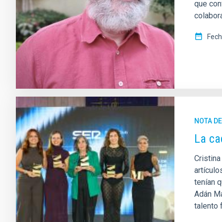
que con
colabora
Fech
NOTA D
La ca
Cristin
artícul
tenían 
Adán Ma
talento 