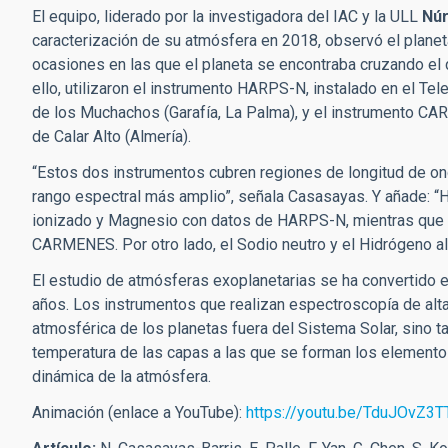
El equipo, liderado por la investigadora del IAC y la ULL
Núr
caracterización de su atmósfera en 2018, observó el planeta
ocasiones en las que el planeta se encontraba cruzando el d
ello, utilizaron el instrumento HARPS-N, instalado en el Te
de los Muchachos (Garafía, La Palma), y el instrumento CA
de Calar Alto (Almería).
“Estos dos instrumentos cubren regiones de longitud de ond
rango espectral más amplio”, señala Casasayas. Y añade: “
ionizado y Magnesio con datos de HARPS-N, mientras que la
CARMENES. Por otro lado, el Sodio neutro y el Hidrógeno a
El estudio de atmósferas exoplanetarias se ha convertido 
años. Los instrumentos que realizan espectroscopía de alta
atmosférica de los planetas fuera del Sistema Solar, sino 
temperatura de las capas a las que se forman los element
dinámica de la atmósfera.
Animación (enlace a YouTube):
https://youtu.be/TduJOvZ3T