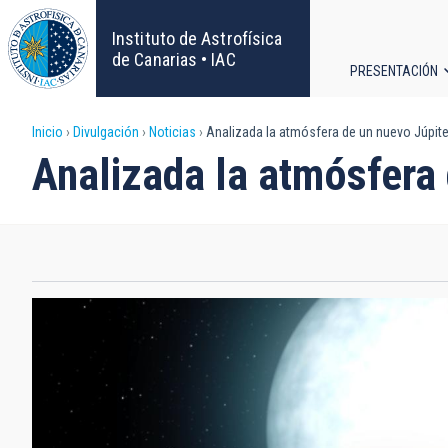
Pasar
al
Instituto de Astrofísica
contenido
de Canarias • IAC
PRESENTACIÓN
principal
Navega
Sobrescribir
Inicio
Divulgación
Noticias
Analizada la atmósfera de un nuevo Júpiter
principa
Analizada la atmósfera 
enlaces
de
ayuda
a
la
navegación