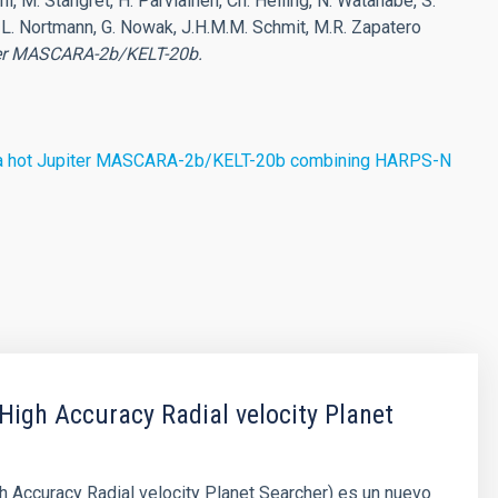
hl, M. Stangret, H. Parviainen, Ch. Helling, N. Watanabe, S.
, L. Nortmann, G. Nowak, J.H.M.M. Schmit, M.R. Zapatero
iter MASCARA-2b/KELT-20b.
ltra hot Jupiter MASCARA-2b/KELT-20b combining HARPS-N
igh Accuracy Radial velocity Planet
 Accuracy Radial velocity Planet Searcher) es un nuevo