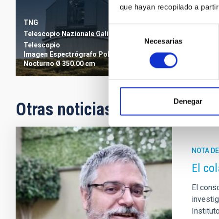
que hayan recopilado a parti
TNG
Selección
Telescopio Nazionale Galileo
Necesarias
de
Telescopio
consentimiento
Imagen
Espectrógrafo
Polarímetro
Nocturno
Ø 350.00 cm
Denegar
Otras noticias relacionadas
NOTA D
El co
El cons
investi
Institu