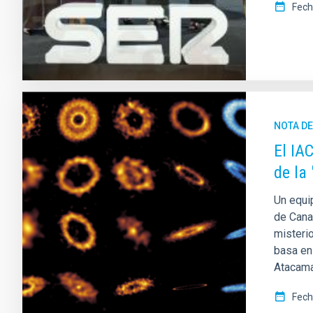
Fech
NOTA D
El IA
de la
Un equip
de Cana
misteri
basa en 
Atacama
Fech