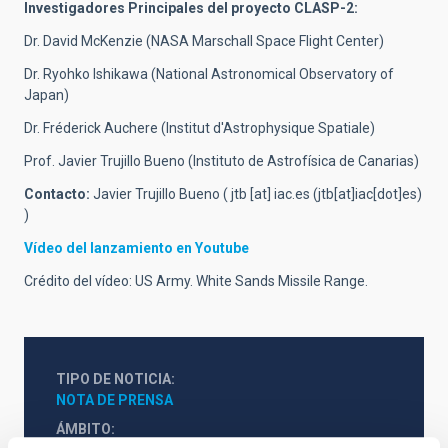
Investigadores Principales del proyecto CLASP-2:
Dr. David McKenzie (NASA Marschall Space Flight Center)
Dr. Ryohko Ishikawa (National Astronomical Observatory of
Japan)
Dr. Fréderick Auchere (Institut d'Astrophysique Spatiale)
Prof. Javier Trujillo Bueno (Instituto de Astrofísica de Canarias)
Contacto:
Javier Trujillo Bueno (
jtb
[at]
iac.es
(jtb[at]iac[dot]es)
)
Vídeo del lanzamiento en Youtube
Crédito del vídeo: US Army. White Sands Missile Range.
TIPO DE NOTICIA
NOTA DE PRENSA
ÁMBITO