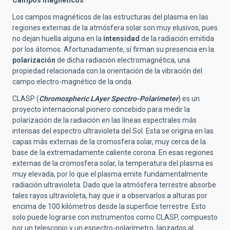
Los campos magnéticos de las estructuras del plasma en las
regiones externas de la atmósfera solar son muy elusivos, pues
no dejan huella alguna en la
intensidad
de la radiación emitida
por los átomos. Afortunadamente, sí firman su presencia en la
polarización
de dicha radiación electromagnética, una
propiedad relacionada con la orientación de la vibración del
campo electro-magnético de la onda.
CLASP (
Chromospheric LAyer Spectro-Polarimeter
) es un
proyecto internacional pionero concebido para medir la
polarización de la radiación en las líneas espectrales más
intensas del espectro ultravioleta del Sol. Esta se origina en las
capas más externas de la cromosfera solar, muy cerca de la
base de la extremadamente caliente corona. En esas regiones
externas de la cromosfera solar, la temperatura del plasma es
muy elevada, por lo que el plasma emite fundamentalmente
radiación ultravioleta. Dado que la atmósfera terrestre absorbe
tales rayos ultravioleta, hay que ir a observarlos a alturas por
encima de 100 kilómetros desde la superficie terrestre. Esto
solo puede lograrse con instrumentos como CLASP, compuesto
por un telescopio y un espectro-polarímetro, lanzados al