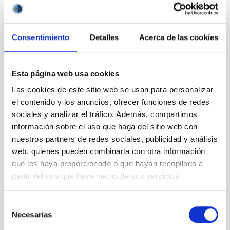
CIENCIA Y TECNOLOGÍA
Consentimiento
Detalles
Acerca de las cookies
Esta página web usa cookies
Las cookies de este sitio web se usan para personalizar
el contenido y los anuncios, ofrecer funciones de redes
VER GALERÍA
sociales y analizar el tráfico. Además, compartimos
información sobre el uso que haga del sitio web con
nuestros partners de redes sociales, publicidad y análisis
web, quienes pueden combinarla con otra información
que les haya proporcionado o que hayan recopilado a
partir del uso que haya hecho de sus servicios.
Selección
Necesarias
de
Astrofísica
Tecnología
consentimiento