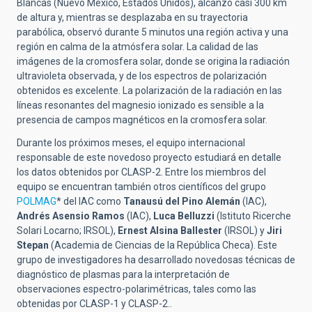
Blancas (Nuevo México, Estados Unidos), alcanzó casi 300 km
de altura y, mientras se desplazaba en su trayectoria
parabólica, observó durante 5 minutos una región activa y una
región en calma de la atmósfera solar. La calidad de las
imágenes de la cromosfera solar, donde se origina la radiación
ultravioleta observada, y de los espectros de polarización
obtenidos es excelente. La polarización de la radiación en las
líneas resonantes del magnesio ionizado es sensible a la
presencia de campos magnéticos en la cromosfera solar.
Durante los próximos meses, el equipo internacional
responsable de este novedoso proyecto estudiará en detalle
los datos obtenidos por CLASP-2. Entre los miembros del
equipo se encuentran también otros científicos del grupo
POLMAG
* del IAC como
Tanausú del Pino
Alemán
(IAC),
Andrés Asensio Ramos
(IAC),
Luca Belluzzi
(Istituto Ricerche
Solari Locarno; IRSOL),
Ernest Alsina Ballester
(IRSOL) y
Jiri
Stepan
(Academia de Ciencias de la República Checa). Este
grupo de investigadores ha desarrollado novedosas técnicas de
diagnóstico de plasmas para la interpretación de
observaciones espectro-polarimétricas, tales como las
obtenidas por CLASP-1 y CLASP-2..