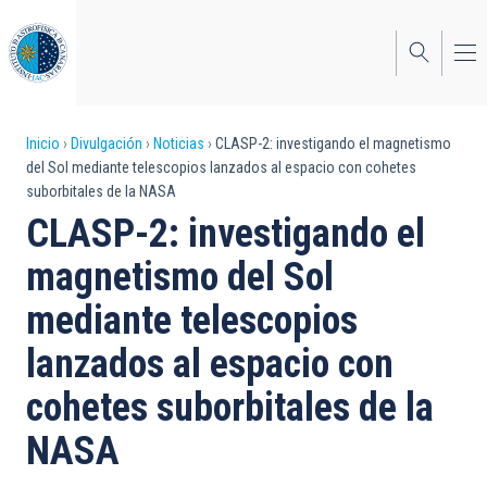
Pasar
al
contenido
principal
Sobrescribir
Inicio
Divulgación
Noticias
CLASP-2: investigando el magnetismo
del Sol mediante telescopios lanzados al espacio con cohetes
enlaces
suborbitales de la NASA
de
CLASP-2: investigando el
ayuda
magnetismo del Sol
a
mediante telescopios
la
lanzados al espacio con
navegación
cohetes suborbitales de la
NASA