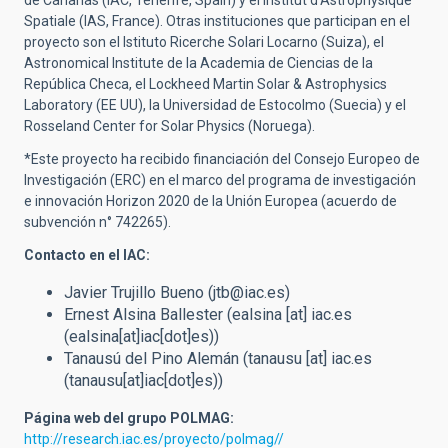
Spatiale (IAS, France). Otras instituciones que participan en el
proyecto son el Istituto Ricerche Solari Locarno (Suiza), el
Astronomical Institute de la Academia de Ciencias de la
República Checa, el Lockheed Martin Solar & Astrophysics
Laboratory (EE UU), la Universidad de Estocolmo (Suecia) y el
Rosseland Center for Solar Physics (Noruega).
*Este proyecto ha recibido financiación del Consejo Europeo de
Investigación (ERC) en el marco del programa de investigación
e innovación Horizon 2020 de la Unión Europea (acuerdo de
subvención n° 742265).
Contacto en el IAC:
Javier Trujillo Bueno (jtb@iac
.es
)
Ernest Alsina Ballester (
ealsina
[at]
iac.es
(ealsina[at]iac[dot]es)
)
Tanausú del Pino Alemán (
tanausu
[at]
iac.es
(tanausu[at]iac[dot]es)
)
Página web del grupo POLMAG:
http://research.iac.es/proyecto/polmag//