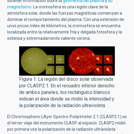
obtener información sobre la
geometría del plasma
y
su
magnetismo
. La cromosfera es una región clave de la
atmósfera solar, donde las fuerzas magnéticas comienzan a
dominar el comportamiento del plasma. Con una extensión de
unos pocos miles de kilómetros, la cromosfera se encuentra
localizada entre la relativamente fría y delgada fotosfera y la
extensa y extremadamente caliente corona.
Figura 1: La región del disco solar observada
por CLASP2.1. En el recuadro inferior derecho
de ambos paneles, los rectángulos blancos
indican el área donde se midió la intensidad y
la polarización de la radiación ultravioleta.
El Chromospheric LAyer Spectro-Polarimeter 2.1 (CLASP2.1) es
el tercer viaje del instrumento CLASP al espacio. CLASP2
midió
por primera vez la polarización de la radiación ultravioleta