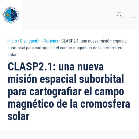
Pasar
al
contenido
principal
Sobrescribir
Inicio
Divulgación
Noticias
CLASP2.1: una nueva misión espacial
suborbital para cartografiar el campo magnético de la cromosfera
enlaces
solar
de
CLASP2.1: una nueva
ayuda
misión espacial suborbital
a
para cartografiar el campo
la
magnético de la cromosfera
navegación
solar