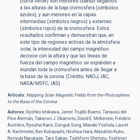
(curva verde) son menores cuando llegamos
a las alturas de la baja cromosfera (símbolos
azules), y aun menores en la capas
intermedias (símbolos negros) y externas
(símbolos rojos) de la cromosfera. Estos
resultados confirman y demuestran que, en
este tipo de regiones activas de la atmósfera
solar, la intensidad del campo magnético
decrece con la altura y que las líneas de
fuerza del campo magnético se expanden e
inundan toda la cromosfera antes de llegar a
la base de la corona. (Crédito: NAOJ, IAC,
NASA/MSFC, IAS).
Artículo:
Mapping Solar Magnetic Fields from the Photosphere
to the Base of the Corona
Autores:
Ryohko Ishikawa, Javier Trujillo Bueno, Tanausú del
Pino Alemán, Takenori J. Okamoto, David E. McKenzie, Frédéric
Auchère, Ryouhei Kano, Donguk Song, Masaki Yoshida, Laurel
A. Rachmeler, Ken Kobayashi, Hirohisa Hara, Masahito Kubo,
Noriyuki Narukage, Taro Sakao, Toshifumi Shimizu, Yoshinori