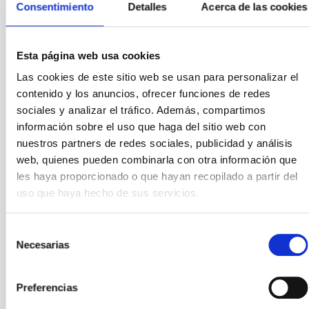
Tanausú del Pino Alemán (IAC)
Consentimiento
Detalles
Acerca de las cookies
Javier Trujillo Bueno (IAC)
Contacto en el IAC:
Esta página web usa cookies
Javier Trujillo Bueno (
jtb
[at]
iac.es
(jtb[at]iac[dot]es)
)
Las cookies de este sitio web se usan para personalizar el
CLASP2 es un proyecto internacional liderado por el Marshall
contenido y los anuncios, ofrecer funciones de redes
Space Flight Center de la NASA (USA), el National Astronomical
sociales y analizar el tráfico. Además, compartimos
Observatory of Japan (Tokyo, Japón), el Instituto de Astrofísica
información sobre el uso que haga del sitio web con
de Canarias (IAC, Tenerife, Spain) y el Institut d'Astrophysique
nuestros partners de redes sociales, publicidad y análisis
Spatiale (IAS, France). Otras instituciones que participan en el
web, quienes pueden combinarla con otra información que
proyecto son el Istituto Ricerche Solari Locarno (Suiza), el
les haya proporcionado o que hayan recopilado a partir del
Astronomical Institute de la Academia de Ciencias de la
uso que haya hecho de sus servicios.
República Checa, el Lockheed Martin Solar & Astrophysics
Laboratory (EE UU), la Universidad de Estocolmo (Suecia) y el
Rosseland Center for Solar Physics (Noruega).
Selección
Necesarias
*
La participación del IAC en CLASP2 recibe financiación del
de
Consejo Europeo de Investigación (ERC) en el marco del
consentimiento
Programa de Investigación e Innovación Horizon 2020 de la
Preferencias
Unión Europea (Acuerdo de “Advanced Grant” n° 742265).