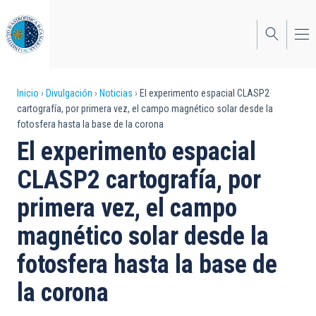
Pasar
al
contenido
principal
Sobrescribir
Inicio
Divulgación
Noticias
El experimento espacial CLASP2
cartografía, por primera vez, el campo magnético solar desde la
enlaces
fotosfera hasta la base de la corona
de
El experimento espacial
ayuda
CLASP2 cartografía, por
a
primera vez, el campo
la
magnético solar desde la
navegación
fotosfera hasta la base de
la corona