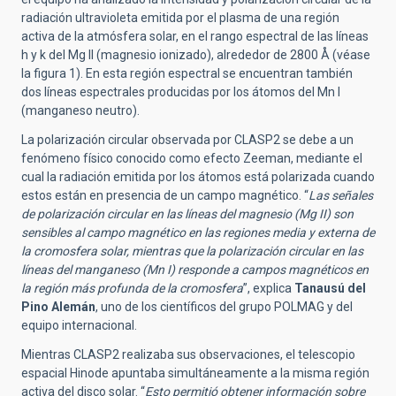
radiación ultravioleta emitida por el plasma de una región
activa de la atmósfera solar, en el rango espectral de las líneas
h y k del Mg II (magnesio ionizado), alrededor de 2800 Å (véase
la figura 1). En esta región espectral se encuentran también
dos líneas espectrales producidas por los átomos del Mn I
(manganeso neutro).
La polarización circular observada por CLASP2 se debe a un
fenómeno físico conocido como efecto Zeeman, mediante el
cual la radiación emitida por los átomos está polarizada cuando
estos están en presencia de un campo magnético. “
Las señales
de polarización circular en las líneas del magnesio (Mg II) son
sensibles al campo magnético en las regiones media y externa de
la cromosfera solar, mientras que la polarización circular en las
líneas del manganeso (Mn I) responde a campos magnéticos en
la región más profunda de la cromosfera
”, explica
Tanausú del
Pino Alemán
, uno de los científicos del grupo POLMAG y del
equipo internacional.
Mientras CLASP2 realizaba sus observaciones, el telescopio
espacial Hinode apuntaba simultáneamente a la misma región
activa del disco solar. “
Esto permitió obtener información sobre