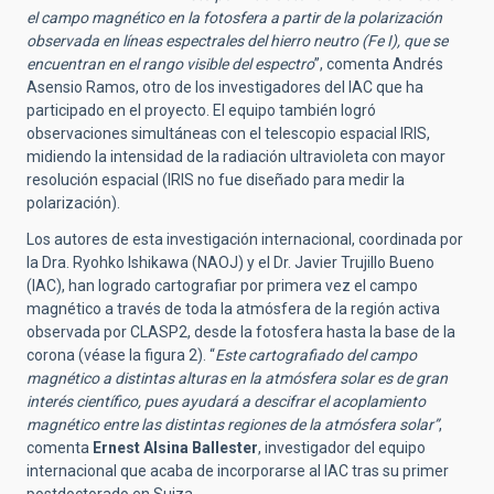
el campo magnético en la fotosfera a partir de la polarización
observada en líneas espectrales del hierro neutro (Fe I), que se
encuentran en el rango visible del espectro
”, comenta Andrés
Asensio Ramos, otro de los investigadores del IAC que ha
participado en el proyecto. El equipo también logró
observaciones simultáneas con el telescopio espacial IRIS,
midiendo la intensidad de la radiación ultravioleta con mayor
resolución espacial (IRIS no fue diseñado para medir la
polarización).
Los autores de esta investigación internacional, coordinada por
la Dra. Ryohko Ishikawa (NAOJ) y el Dr. Javier Trujillo Bueno
(IAC), han logrado cartografiar por primera vez el campo
magnético a través de toda la atmósfera de la región activa
observada por CLASP2, desde la fotosfera hasta la base de la
corona (véase la figura 2). “
Este cartografiado del campo
magnético a distintas alturas en la atmósfera solar es de gran
interés científico, pues ayudará a descifrar el acoplamiento
magnético entre las distintas regiones de la atmósfera solar”
,
comenta
Ernest Alsina Ballester
, investigador del equipo
internacional que acaba de incorporarse al IAC tras su primer
postdoctorado en Suiza.