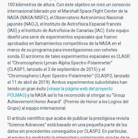
100 kilómetros de altura. Con este objetivo se creó un consorcio
internacional liderado por el Marshall Space Flight Center de la
NASA (NASA/MSFC), el Observatorio Astronómico Nacional
japonés (NAOJ), el Instituto de Astrofísica Espacial francés
(IAS) y el Instituto de Astrofísica de Canarias (IAC). Este equipo
diseñó una serie de experimentos espaciales que fueron
aprobados en llamamientos competitivos de la NASA en el
marco de su programa para investigaciones con cohetes
sonda. El acrónimo de tales experimentos espaciales es CLASP,
el “Chromospheric Lyman-Alpha Spectro-Polarimeter”
(CLASP1, lanzado el 3 de septiembre de 2015) y el
“Chromospheric LAyer Spectro-Polarimeter” (CLASP2, lanzado
el 11 de abril de 2019). Ambos experimentos suborbitales han
tenido un gran éxito (
véase la página web del proyecto
POLMAG
) y la NASA así lo ha reconocido al otorgar su “Group
Achievement Honor Award” (Premio de Honor a los Logros del
Grupo) al equipo internacional.
El artículo científico que acaba de publicar la prestigiosa revista
“Science Advances” está basado en una pequeña parte de los
datos sin precedentes conseguidos por CLASP2. En particular,
el equipo ha analizado la intensidad y polarización circular de la