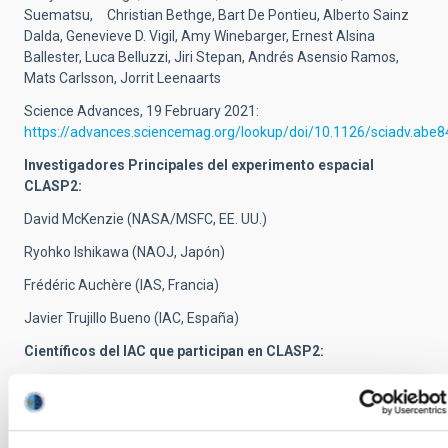
Suematsu, Christian Bethge, Bart De Pontieu, Alberto Sainz
Dalda, Genevieve D. Vigil, Amy Winebarger, Ernest Alsina
Ballester, Luca Belluzzi, Jiri Stepan, Andrés Asensio Ramos,
Mats Carlsson, Jorrit Leenaarts
Science Advances, 19 February 2021:
https://advances.sciencemag.org/lookup/doi/10.1126/sciadv.abe
Investigadores Principales del experimento espacial
CLASP2:
David McKenzie (NASA/MSFC, EE. UU.)
Ryohko Ishikawa (NAOJ, Japón)
Frédéric Auchère (IAS, Francia)
Javier Trujillo Bueno (IAC, España)
Científicos del IAC que participan en CLASP2:
Ernest Alsina Ballester (IAC)
Andrés Asensio Ramos (IAC)