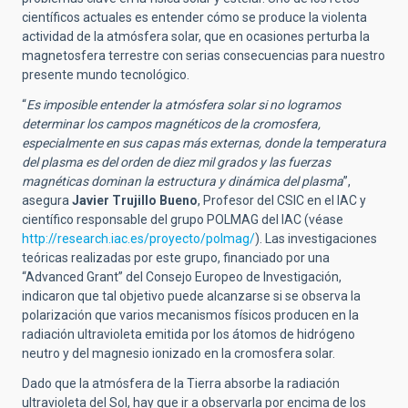
científicos actuales es entender cómo se produce la violenta
actividad de la atmósfera solar, que en ocasiones perturba la
magnetosfera terrestre con serias consecuencias para nuestro
presente mundo tecnológico.
“
Es imposible entender la atmósfera solar si no logramos
determinar los campos magnéticos de la cromosfera,
especialmente
en sus capas más externas, donde la temperatura
del plasma es del orden de diez mil grados y las fuerzas
magnéticas dominan la estructura y dinámica del plasma
”,
asegura
Javier Trujillo Bueno
, Profesor del CSIC en el IAC y
científico responsable del grupo POLMAG del IAC (véase
http://research.iac.es/proyecto/polmag/
). Las investigaciones
teóricas realizadas por este grupo, financiado por una
“Advanced Grant” del Consejo Europeo de Investigación,
indicaron que tal objetivo puede alcanzarse si se observa la
polarización que varios mecanismos físicos producen en la
radiación ultravioleta emitida por los átomos de hidrógeno
neutro y del magnesio ionizado en la cromosfera solar.
Dado que la atmósfera de la Tierra absorbe la radiación
ultravioleta del Sol, hay que ir a observarla por encima de los