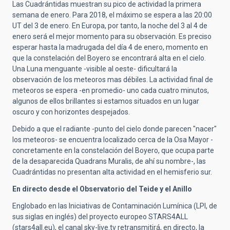
Las Cuadrántidas muestran su pico de actividad la primera
semana de enero. Para 2018, el máximo se espera a las 20:00
UT del 3 de enero. En Europa, por tanto, la noche del 3 al 4 de
enero será el mejor momento para su observación. Es preciso
esperar hasta la madrugada del día 4 de enero, momento en
que la constelación del Boyero se encontrará alta en el cielo.
Una Luna menguante -visible al oeste- dificultará la
observación de los meteoros mas débiles. La actividad final de
meteoros se espera -en promedio- uno cada cuatro minutos,
algunos de ellos brillantes si estamos situados en un lugar
oscuro y con horizontes despejados.
Debido a que el radiante -punto del cielo donde parecen "nacer"
los meteoros- se encuentra localizado cerca de la Osa Mayor -
concretamente en la constelación del Boyero, que ocupa parte
de la desaparecida Quadrans Muralis, de ahí su nombre-, las
Cuadrántidas no presentan alta actividad en el hemisferio sur.
En directo desde el Observatorio del Teide y el Anillo
Englobado en las Iniciativas de Contaminación Lumínica (LPI, de
sus siglas en inglés) del proyecto europeo STARS4ALL
(stars4all.eu), el canal sky-live.tv retransmitirá, en directo, la