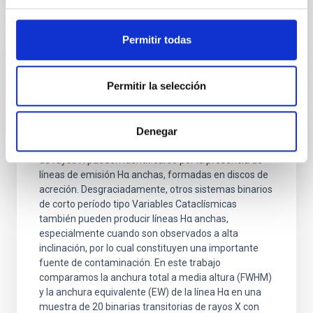
Permitir todas
RESULTADO DE INVESTIGACIÓN
Una métrica Hα para identificar agujeros
Permitir la selección
negros durmientes en binarias transitorias
de rayos X
Denegar
Los agujeros negros inactivos en binarias transitorias
de rayos X pueden identificarse por la presencia de
líneas de emisión Hα anchas, formadas en discos de
acreción. Desgraciadamente, otros sistemas binarios
de corto período tipo Variables Cataclísmicas
también pueden producir líneas Hα anchas,
especialmente cuando son observados a alta
inclinación, por lo cual constituyen una importante
fuente de contaminación. En este trabajo
comparamos la anchura total a media altura (FWHM)
y la anchura equivalente (EW) de la línea Hα en una
muestra de 20 binarias transitorias de rayos X con