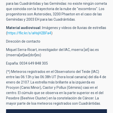
para las Cuadrántidas y las Gemínidas: no existe ningún cometa
que coincida con la trayectoria de la nube de "escombros". Los
progenitores son Asteroides, 3200 Phaeton en el caso de las
Gemínidas y 2003 EH para las Cuadrántidas.
Material audiovisual:
Imágenes y vídeos de lluvias de estrellas
(
https://flic.kr/s/aHsjH2BFa4
)
Dirección de contacto
Miquel Serra-Ricart, investigador del IAC,
mserra
[at]
iac.es
(mserra[at]iac[dot]es)
España: 0034 649 848 305
(*) Meteoros registrados en el Observatorio del Teide (IAC)
entre las 06:13h y las 06:38h UT (hora local canaria) del día 4 de
enero de 2107. La estrella más brillante a la izquierda es
Procyon (Canis Minor), Castor y Pollux (Géminis) casi en el
centro. El cúmulo que se observa en la parte superior es el del
Pesebre (Beehive Cluster) en la constelación de Cáncer. La
mayor parte de loa meteoros registrados son Cuadrántidas.