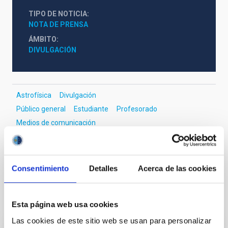
TIPO DE NOTICIA
NOTA DE PRENSA
ÁMBITO
DIVULGACIÓN
Astrofísica
Divulgación
Público general
Estudiante
Profesorado
Medios de comunicación
Sistema Solar y Sistemas Planetarios (SEYSS)
Lluvia de meteoros
Consentimiento
Detalles
Acerca de las cookies
Otras noticias relacionadas
Esta página web usa cookies
Las cookies de este sitio web se usan para personalizar