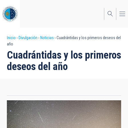
Pasar
al
contenido
principal
Sobrescribir
Inicio
Divulgación
Noticias
Cuadrántidas y los primeros deseos del
año
enlaces
Cuadrántidas y los primeros
de
deseos del año
ayuda
a
la
navegación