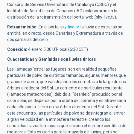
Consorci de Serveis Universitaris de Catalunya (CSUC) y el
Instituto de Astrofísica de Canarias (IAC) colaborarán en la
distribución de la retransmisión del portal web (sky-live.tv).
Retransmisión:
En el portal
sky-live.tv
, la lluvia de estrellas se
emitirá, en directo, desde Canarias y Extremadura a través de
dos cámaras del cielo.
Conexión:
4 enero 5:30 UT-local (6:30 CET)
Cuadrántidas y Gemínidas son lluvias únicas
Las llamadas 'estrellas fugaces' son en realidad pequeñas
partículas de polvo de distintos tamaños, algunas menores que
granos de arena, que van dejando los cometas a lo largo de sus
órbitas alrededor del Sol. La corriente de partículas resultante
(llamados meteoroides), debido al "deshielo" producido por el
calor solar, se dispersa por la órbita del cometa y es atravesada
cada año por la Tierra en su órbita alrededor del Sol. Durante
este encuentro, las partículas de polvo se desintegran al entrar
a gran velocidad en la atmósfera terrestre, creando los
conocidos trazos luminosos que reciben el nombre científico de
meteoros. Esto es cierto para la mayoría de lluvias, pero no