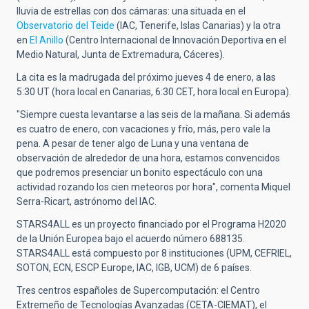
lluvia de estrellas con dos cámaras: una situada en el
Observatorio del Teide
(IAC, Tenerife, Islas Canarias) y la otra
en
El Anillo
(Centro Internacional de Innovación Deportiva en el
Medio Natural, Junta de Extremadura, Cáceres).
La cita es la madrugada del próximo jueves 4 de enero, a las
5:30 UT (hora local en Canarias, 6:30 CET, hora local en Europa).
"Siempre cuesta levantarse a las seis de la mañana. Si además
es cuatro de enero, con vacaciones y frío, más, pero vale la
pena. A pesar de tener algo de Luna y una ventana de
observación de alrededor de una hora, estamos convencidos
que podremos presenciar un bonito espectáculo con una
actividad rozando los cien meteoros por hora", comenta Miquel
Serra-Ricart, astrónomo del IAC.
STARS4ALL es un proyecto financiado por el Programa H2020
de la Unión Europea bajo el acuerdo número 688135.
STARS4ALL está compuesto por 8 instituciones (UPM, CEFRIEL,
SOTON, ECN, ESCP Europe, IAC, IGB, UCM) de 6 países.
Tres centros españoles de Supercomputación: el Centro
Extremeño de Tecnologías Avanzadas (CETA-CIEMAT), el