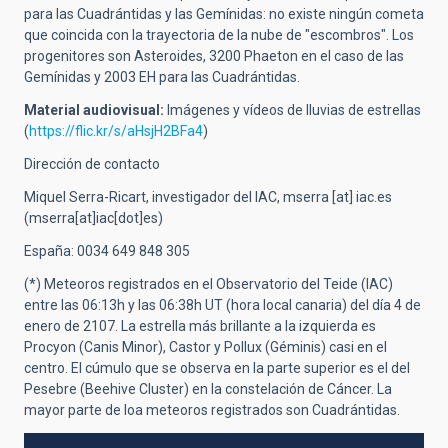
para las Cuadrántidas y las Gemínidas: no existe ningún cometa
que coincida con la trayectoria de la nube de "escombros". Los
progenitores son Asteroides, 3200 Phaeton en el caso de las
Gemínidas y 2003 EH para las Cuadrántidas.
Material audiovisual:
Imágenes y vídeos de lluvias de estrellas
(
https://flic.kr/s/aHsjH2BFa4
)
Dirección de contacto
Miquel Serra-Ricart, investigador del IAC,
mserra
[at]
iac.es
(mserra[at]iac[dot]es)
España: 0034 649 848 305
(*) Meteoros registrados en el Observatorio del Teide (IAC)
entre las 06:13h y las 06:38h UT (hora local canaria) del día 4 de
enero de 2107. La estrella más brillante a la izquierda es
Procyon (Canis Minor), Castor y Pollux (Géminis) casi en el
centro. El cúmulo que se observa en la parte superior es el del
Pesebre (Beehive Cluster) en la constelación de Cáncer. La
mayor parte de loa meteoros registrados son Cuadrántidas.