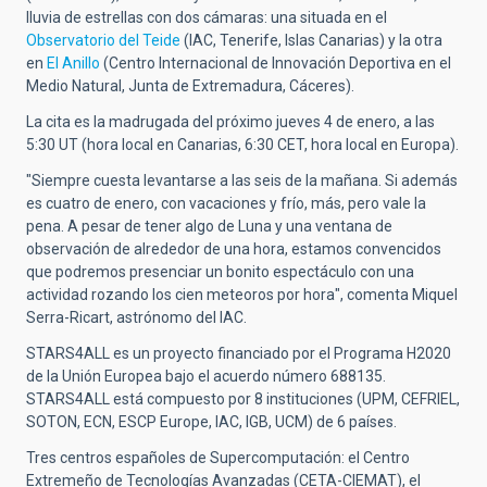
lluvia de estrellas con dos cámaras: una situada en el
Observatorio del Teide
(IAC, Tenerife, Islas Canarias) y la otra
en
El Anillo
(Centro Internacional de Innovación Deportiva en el
Medio Natural, Junta de Extremadura, Cáceres).
La cita es la madrugada del próximo jueves 4 de enero, a las
5:30 UT (hora local en Canarias, 6:30 CET, hora local en Europa).
"Siempre cuesta levantarse a las seis de la mañana. Si además
es cuatro de enero, con vacaciones y frío, más, pero vale la
pena. A pesar de tener algo de Luna y una ventana de
observación de alrededor de una hora, estamos convencidos
que podremos presenciar un bonito espectáculo con una
actividad rozando los cien meteoros por hora", comenta Miquel
Serra-Ricart, astrónomo del IAC.
STARS4ALL es un proyecto financiado por el Programa H2020
de la Unión Europea bajo el acuerdo número 688135.
STARS4ALL está compuesto por 8 instituciones (UPM, CEFRIEL,
SOTON, ECN, ESCP Europe, IAC, IGB, UCM) de 6 países.
Tres centros españoles de Supercomputación: el Centro
Extremeño de Tecnologías Avanzadas (CETA-CIEMAT), el