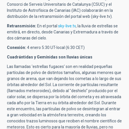
Consorci de Serveis Universitaris de Catalunya (CSUC) y el
Instituto de Astrofísica de Canarias (IAC) colaborarán en la
distribución de la retransmisión del portal web (sky-live.tv).
Retransmisión:
En el portal
sky-live.tv
, la lluvia de estrellas se
emitirá, en directo, desde Canarias y Extremadura a través de
dos cámaras del cielo.
Conexión:
4 enero 5:30 UT-local (6:30 CET)
Cuadrántidas y Gemínidas son lluvias únicas
Las llamadas 'estrellas fugaces' son en realidad pequeñas
partículas de polvo de distintos tamaños, algunas menores que
granos de arena, que van dejando los cometas a lo largo de sus
órbitas alrededor del Sol. La corriente de partículas resultante
(llamados meteoroides), debido al "deshielo" producido por el
calor solar, se dispersa por la órbita del cometa y es atravesada
cada año por la Tierra en su órbita alrededor del Sol. Durante
este encuentro, las partículas de polvo se desintegran al entrar
a gran velocidad en la atmósfera terrestre, creando los
conocidos trazos luminosos que reciben el nombre científico de
meteoros. Esto es cierto para la mayoría de lluvias, pero no