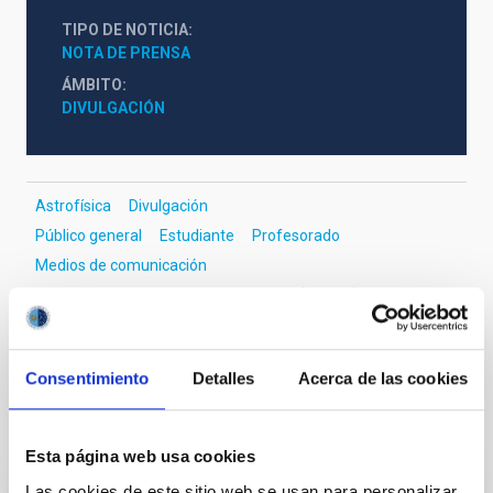
TIPO DE NOTICIA
NOTA DE PRENSA
ÁMBITO
DIVULGACIÓN
Astrofísica
Divulgación
Público general
Estudiante
Profesorado
Medios de comunicación
Sistema Solar y Sistemas Planetarios (SEYSS)
Lluvia de meteoros
Consentimiento
Detalles
Acerca de las cookies
Otras noticias relacionadas
Esta página web usa cookies
Las cookies de este sitio web se usan para personalizar