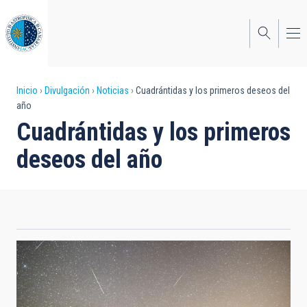
Pasar
al
contenido
principal
Sobrescribir
Inicio
Divulgación
Noticias
Cuadrántidas y los primeros deseos del
año
enlaces
Cuadrántidas y los primeros
de
deseos del año
ayuda
a
la
navegación