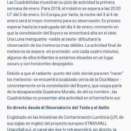
Las Cuadrántidas muestran su pico de actividad la primera
semana de enero. Para 2018, el máximo se espera a las 20:00
UT del 3 de enero. En Europa, por tanto, la noche del 3 al 4 de
enero será el mejor momento para su observación. Es preciso
esperar hasta la madrugada del día 4 de enero, momento en
que la constelación del Boyero se encontrará alta en el cielo.
Una Luna menguante -visible al oeste- dificultará la
observación de los meteoros mas débiles. La actividad final de
meteoros se espera -en promedio- uno cada cuatro minutos,
algunos de ellos brillantes si estamos situados en un lugar
oscuro y con horizontes despejados.
Debido a que el radiante -punto del cielo donde parecen "nacer"
los meteoros- se encuentra localizado cerca de la Osa Mayor -
concretamente en la constelación del Boyero, que ocupa parte
de la desaparecida Quadrans Muralis, de ahí su nombre-, las
Cuadrántidas no presentan alta actividad en el hemisferio sur.
En directo desde el Observatorio del Teide y el Anillo
Englobado en las Iniciativas de Contaminación Lumínica (LPI, de
sus siglas en inglés) del proyecto europeo STARS4ALL
(stars4all.eu), el canal sky-live.tv retransmitirá, en directo, la