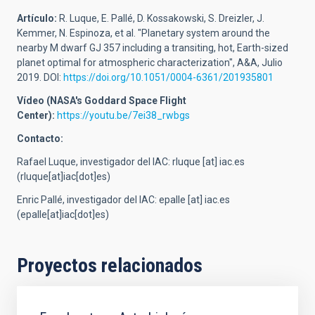
Artículo:
R. Luque, E. Pallé, D. Kossakowski, S. Dreizler, J.
Kemmer, N. Espinoza, et al. "Planetary system around the
nearby M dwarf GJ 357 including a transiting, hot, Earth-sized
planet optimal for atmospheric characterization", A&A, Julio
2019. DOI:
https://doi.org/10.1051/0004-6361/201935801
Vídeo (NASA's Goddard Space Flight
Center):
https://youtu.be/7ei38_rwbgs
Contacto:
Rafael Luque, investigador del IAC:
rluque
[at]
iac.es
(rluque[at]iac[dot]es)
Enric Pallé, investigador del IAC:
epalle
[at]
iac.es
(epalle[at]iac[dot]es)
Proyectos relacionados