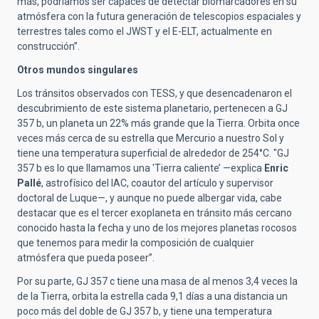
más, podríamos ser capaces de detectar biomarcadores en su
atmósfera con la futura generación de telescopios espaciales y
terrestres tales como el JWST y el E-ELT, actualmente en
construcción”.
Otros mundos singulares
Los tránsitos observados con TESS, y que desencadenaron el
descubrimiento de este sistema planetario, pertenecen a GJ
357 b, un planeta un 22% más grande que la Tierra. Orbita once
veces más cerca de su estrella que Mercurio a nuestro Sol y
tiene una temperatura superficial de alrededor de 254°C. "GJ
357 b es lo que llamamos una 'Tierra caliente’ —explica
Enric
Pallé
, astrofísico del IAC, coautor del artículo y supervisor
doctoral de Luque—, y aunque no puede albergar vida, cabe
destacar que es el tercer exoplaneta en tránsito más cercano
conocido hasta la fecha y uno de los mejores planetas rocosos
que tenemos para medir la composición de cualquier
atmósfera que pueda poseer”.
Por su parte, GJ 357 c tiene una masa de al menos 3,4 veces la
de la Tierra, orbita la estrella cada 9,1 días a una distancia un
poco más del doble de GJ 357 b, y tiene una temperatura