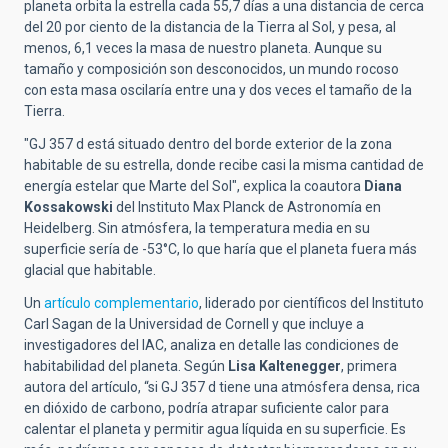
planeta orbita la estrella cada 55,7 días a una distancia de cerca
del 20 por ciento de la distancia de la Tierra al Sol, y pesa, al
menos, 6,1 veces la masa de nuestro planeta. Aunque su
tamaño y composición son desconocidos, un mundo rocoso
con esta masa oscilaría entre una y dos veces el tamaño de la
Tierra.
"GJ 357 d está situado dentro del borde exterior de la zona
habitable de su estrella, donde recibe casi la misma cantidad de
energía estelar que Marte del Sol", explica la coautora
Diana
Kossakowski
del Instituto Max Planck de Astronomía en
Heidelberg. Sin atmósfera, la temperatura media en su
superficie sería de -53°C, lo que haría que el planeta fuera más
glacial que habitable.
Un
artículo complementario
, liderado por científicos del Instituto
Carl Sagan de la Universidad de Cornell y que incluye a
investigadores del IAC, analiza en detalle las condiciones de
habitabilidad del planeta. Según
Lisa Kaltenegger
, primera
autora del artículo, “si GJ 357 d tiene una atmósfera densa, rica
en dióxido de carbono, podría atrapar suficiente calor para
calentar el planeta y permitir agua líquida en su superficie. Es