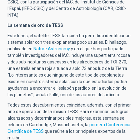
CSIC), con la participación del IAC, del Institut de Ciències de
l'Espai, (IEEC-CSIC) y del Centro de Astrobiología (CAB, CSIC-
INTA).
La semana de oro de TESS
Este lunes, el satélite TESS también ha permitido identificar un
sistema solar con tres exoplanetas poco usuales. El hallazgo,
publicado en
Nature Astronomy
y en el que han participado
también investigadores del IAC, incluye una supertierra rocosa
y dos sub-neptunos gaseosos en los alrededores de TOI-270,
una estrella enana roja situada a solo 73 años luz de la Tierra.
“Lo interesante es que ninguno de este tipo de exoplanetas
existe en nuestro sistema solar, con lo que estudiarlos podría
ayudarnos a encontrar el ‘eslabón perdido' en la evolución de
los planetas”, señala Pallé, uno de los autores del artículo.
Todos estos descubrimientos coinciden, además, con el primer
año de operación de la misión TESS. Para examinar los logros
alcanzados y determinar posibles mejoras, esta semana se
celebra en Cambridge, Massachusetts, la
primera Conferencia
Científica de TESS
que reúne a los principales expertos de la
misión.