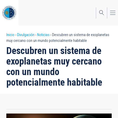
Pasar
al
contenido
principal
Sobrescribir
Inicio
Divulgación
Noticias
Descubren un sistema de exoplanetas
muy cercano con un mundo potencialmente habitable
enlaces
Descubren un sistema de
de
exoplanetas muy cercano
ayuda
con un mundo
a
potencialmente habitable
la
navegación