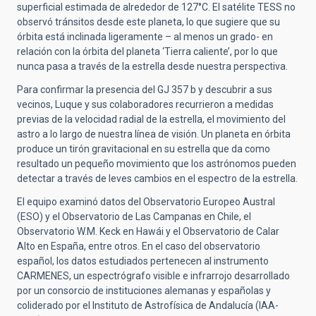
superficial estimada de alrededor de 127°C. El satélite TESS no
observó tránsitos desde este planeta, lo que sugiere que su
órbita está inclinada ligeramente – al menos un grado- en
relación con la órbita del planeta ‘Tierra caliente’, por lo que
nunca pasa a través de la estrella desde nuestra perspectiva.
Para confirmar la presencia del GJ 357 b y descubrir a sus
vecinos, Luque y sus colaboradores recurrieron a medidas
previas de la velocidad radial de la estrella, el movimiento del
astro a lo largo de nuestra línea de visión. Un planeta en órbita
produce un tirón gravitacional en su estrella que da como
resultado un pequeño movimiento que los astrónomos pueden
detectar a través de leves cambios en el espectro de la estrella.
El equipo examinó datos del Observatorio Europeo Austral
(ESO) y el Observatorio de Las Campanas en Chile, el
Observatorio W.M. Keck en Hawái y el Observatorio de Calar
Alto en España, entre otros. En el caso del observatorio
español, los datos estudiados pertenecen al instrumento
CARMENES, un espectrógrafo visible e infrarrojo desarrollado
por un consorcio de instituciones alemanas y españolas y
coliderado por el Instituto de Astrofísica de Andalucía (IAA-