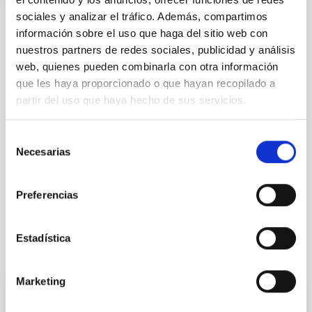
sociales y analizar el tráfico. Además, compartimos
información sobre el uso que haga del sitio web con
TIPO DE NOTICIA
nuestros partners de redes sociales, publicidad y análisis
NOTA DE PRENSA
web, quienes pueden combinarla con otra información
ÁMBITO
que les haya proporcionado o que hayan recopilado a
COMITÉ CIENTÍFICO INTERNACIONAL
partir del uso que haya hecho de sus servicios.
Selección
Acuerdos
Necesarias
de
Medios de comunicación
Institución/Empresa
consentimiento
Comité Científico Internacional
Preferencias
Estadística
Otras noticias relacionadas
Marketing
NOTA DE PRENSA