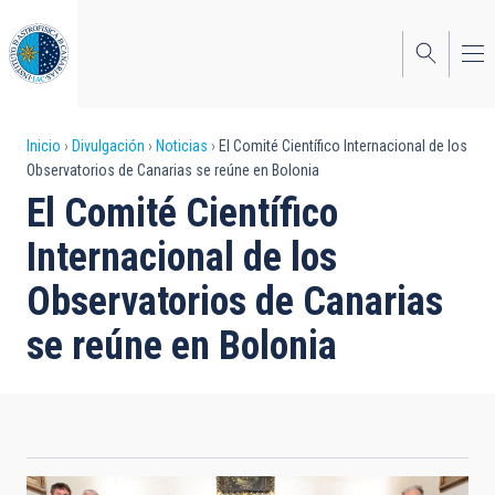
Pasar
al
contenido
principal
Sobrescribir
Inicio
Divulgación
Noticias
El Comité Científico Internacional de los
Observatorios de Canarias se reúne en Bolonia
enlaces
El Comité Científico
de
Internacional de los
ayuda
Observatorios de Canarias
a
se reúne en Bolonia
la
navegación