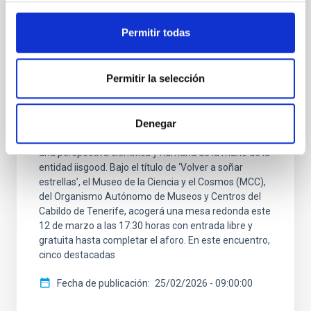
El IAC participa en una reflexión entre la
conexión entre el cielo y la naturaleza con
Permitir todas
motivo del 8M en el Museo de la Ciencia y
el Cosmos
Permitir la selección
Con motivo del Día Internacional de la Mujer, que se
conmemora ese 8M, el Instituto de Astrofísica de
Denegar
Canarias (IAC) participa en una iniciativa que invita a
redescubrir nuestra relación con el universo desde
una perspectiva científica y humana de la mano de la
entidad iisgood. Bajo el título de ‘Volver a soñar
estrellas’, el Museo de la Ciencia y el Cosmos (MCC),
del Organismo Autónomo de Museos y Centros del
Cabildo de Tenerife, acogerá una mesa redonda este
12 de marzo a las 17:30 horas con entrada libre y
gratuita hasta completar el aforo. En este encuentro,
cinco destacadas
Fecha de publicación
25/02/2026 - 09:00:00