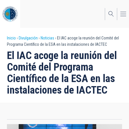
Pasar
al
contenido
principal
Sobrescribir
Inicio
Divulgación
Noticias
El IAC acoge la reunión del Comité del
Programa Científico de la ESA en las instalaciones de IACTEC
enlaces
El IAC acoge la reunión del
de
Comité del Programa
ayuda
Científico de la ESA en las
a
instalaciones de IACTEC
la
navegación