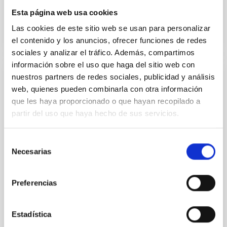
Fecha de publicación
27/01/2026 - 16:14:44
Esta página web usa cookies
Las cookies de este sitio web se usan para personalizar
el contenido y los anuncios, ofrecer funciones de redes
sociales y analizar el tráfico. Además, compartimos
información sobre el uso que haga del sitio web con
nuestros partners de redes sociales, publicidad y análisis
FOTONOTICIA
web, quienes pueden combinarla con otra información
El director de la Agencia Espacial
que les haya proporcionado o que hayan recopilado a
Española, Juan Carlos Cortés, visita el IAC
partir del uso que haya hecho de sus servicios.
El director de la Agencia Espacial Española, Juan
Carlos Cortés Pulido, ha realizado una visita oficial al
Selección
Instituto de Astrofísica de Canarias (IAC) donde ha
Necesarias
de
podido conocer de primera mano tanto el espacio
consentimiento
donde se alberga la división tecnológica del centro,
conocida como IACTEC, la sede central del Instituto
Preferencias
en La Laguna y el Observatorio del Teide, en Izaña.
Cortés Pulido ha estado acompañado por la Jefa de
Departamento de Ciencia de la Agencia Espacial
Estadística
Española, Cecilia Hernández. Durante la visita, el