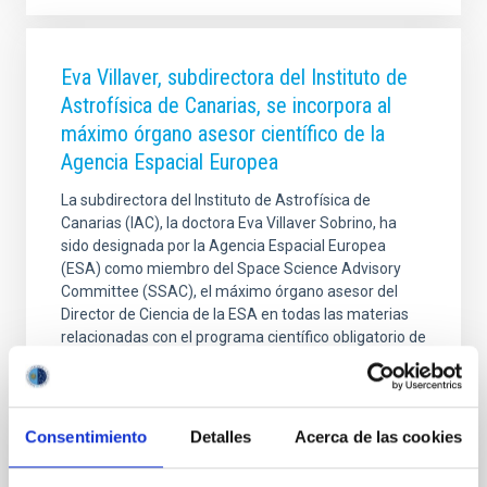
Eva Villaver, subdirectora del Instituto de
Astrofísica de Canarias, se incorpora al
máximo órgano asesor científico de la
Agencia Espacial Europea
La subdirectora del Instituto de Astrofísica de
Canarias (IAC), la doctora Eva Villaver Sobrino, ha
sido designada por la Agencia Espacial Europea
(ESA) como miembro del Space Science Advisory
Committee (SSAC), el máximo órgano asesor del
Director de Ciencia de la ESA en todas las materias
relacionadas con el programa científico obligatorio de
la organización. Esta labor se suma a las tareas de
Villaver como subdirectora del IAC. El SSAC ejerce
una labor de supervisión estratégica, situándose por
encima de los grupos de trabajo especializados en
Consentimiento
Detalles
Acerca de las cookies
áreas como la astronomía o la exploración del