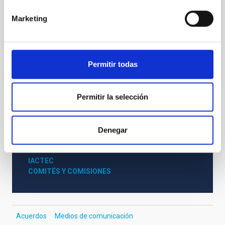
director del IAC, Rafael Rebolo, ha compartido con
Marketing
ambos una visión conjunta de la
Fecha de publicación
05/06/2024 - 16:36
Permitir todas
Permitir la selección
TIPO DE NOTICIA
NOTA DE PRENSA
Denegar
ÁMBITO
CONGRESOS
IACTEC
COMITÉS Y COMISIONES
Acuerdos
Medios de comunicación