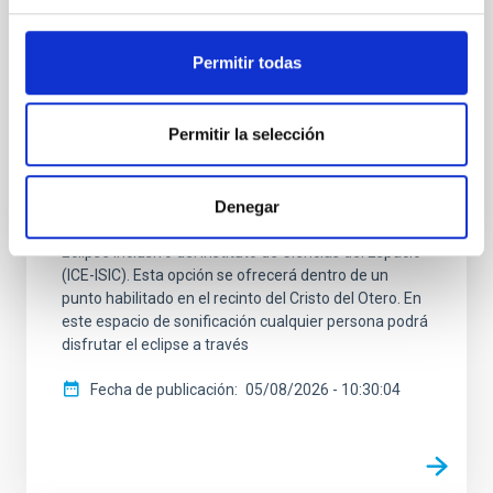
El evento del 12 de agosto en Palencia se
suma a la iniciativa Eclipse Inclusivo
Permitir todas
Dentro del programa de iniciativas que el IAC, con la
colaboración del Ayuntamiento de Palencia y el
Permitir la selección
apoyo del Gobierno de Canarias y dentro de su
proyecto NATE, desplegará en Palencia con motivo
del eclipse total solar del 12 de agosto, se ofrecerá a
Denegar
las personas con discapacidad visual la posibilidad de
seguir el acontecimiento a través del proyecto
Eclipse Inclusivo del Instituto de Ciencias del Espacio
(ICE-ISIC). Esta opción se ofrecerá dentro de un
punto habilitado en el recinto del Cristo del Otero. En
este espacio de sonificación cualquier persona podrá
disfrutar el eclipse a través
Fecha de publicación
05/08/2026 - 10:30:04