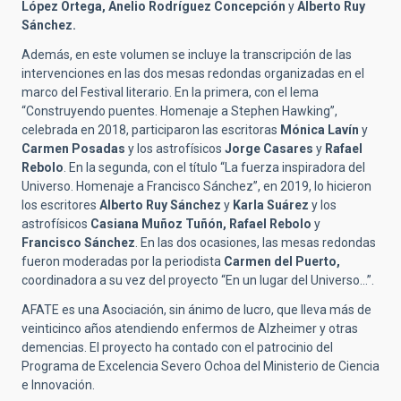
López Ortega, Anelio Rodríguez Concepción
y
Alberto Ruy
Sánchez.
Además, en este volumen se incluye la transcripción de las
intervenciones en las dos mesas redondas organizadas en el
marco del Festival literario. En la primera, con el lema
“Construyendo puentes. Homenaje a Stephen Hawking”,
celebrada en 2018, participaron las escritoras
Mónica Lavín
y
Carmen Posadas
y los astrofísicos
Jorge Casares
y
Rafael
Rebolo
. En la segunda, con el título “La fuerza inspiradora del
Universo. Homenaje a Francisco Sánchez”, en 2019, lo hicieron
los escritores
Alberto Ruy Sánchez
y
Karla Suárez
y los
astrofísicos
Casiana Muñoz Tuñón, Rafael Rebolo
y
Francisco Sánchez
. En las dos ocasiones, las mesas redondas
fueron moderadas por la periodista
Carmen del Puerto,
coordinadora a su vez del proyecto “En un lugar del Universo…”.
AFATE es una Asociación, sin ánimo de lucro, que lleva más de
veinticinco años atendiendo enfermos de Alzheimer y otras
demencias.
El proyecto ha contado con el patrocinio del
Programa de Excelencia Severo Ochoa del Ministerio de Ciencia
e Innovación.