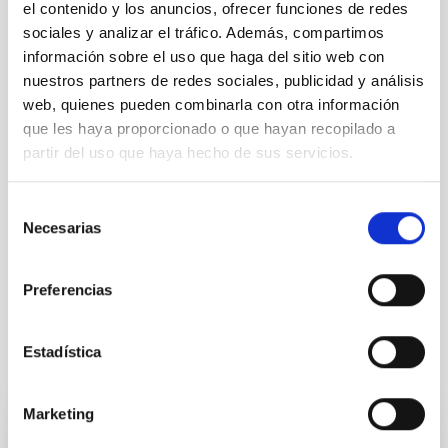
el contenido y los anuncios, ofrecer funciones de redes
sociales y analizar el tráfico. Además, compartimos
información sobre el uso que haga del sitio web con
Divulgación
Público general
Medios de comunicación
nuestros partners de redes sociales, publicidad y análisis
Libro
Edición
Literatura
web, quienes pueden combinarla con otra información
que les haya proporcionado o que hayan recopilado a
partir del uso que haya hecho de sus servicios.
Selección
Necesarias
de
consentimiento
Preferencias
Estadística
Otras noticias relacionadas
Marketing
NOTA DE PRENSA