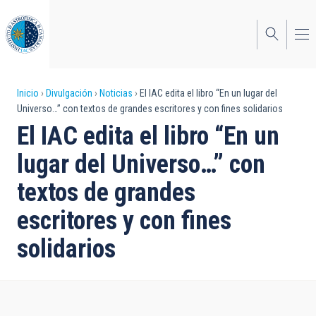
Pasar
al
contenido
principal
Sobrescribir
Inicio
Divulgación
Noticias
El IAC edita el libro “En un lugar del
Universo…” con textos de grandes escritores y con fines solidarios
enlaces
El IAC edita el libro “En un
de
lugar del Universo…” con
ayuda
textos de grandes
a
escritores y con fines
la
navegación
solidarios