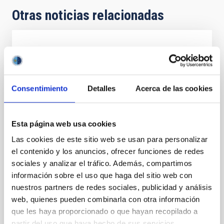
Otras noticias relacionadas
NOTA DE PRENSA
Eva Villaver participa en la presentación
del libro ‘Eclipses. El Sol y sus eclipses en
Consentimiento
Detalles
Acerca de las cookies
la ciencia, la historia y las artes’
Los seres humanos han seguido los movimientos
regulares del Sol y la Luna desde las civilizaciones
Esta página web usa cookies
más remotas y a lo largo y ancho del planeta Tierra.
Las cookies de este sitio web se usan para personalizar
Ocasionalmente, el Sol se oscurecía o la Luna se
el contenido y los anuncios, ofrecer funciones de redes
teñía de rojo y esto dio lugar a múltiples
sociales y analizar el tráfico. Además, compartimos
interpretaciones más o menos disparatadas. A
menudo estos eventos se consideraron como signos
información sobre el uso que haga del sitio web con
de malos augurios, aunque también inspiraron mitos
nuestros partners de redes sociales, publicidad y análisis
de carácter más lúdico e incluso amoroso. Con
web, quienes pueden combinarla con otra información
ocasión de los tres eclipses solares que serán visibles
que les haya proporcionado o que hayan recopilado a
desde España en 2026, 2027 (totales) y 2028 (anular)
partir del uso que haya hecho de sus servicios.