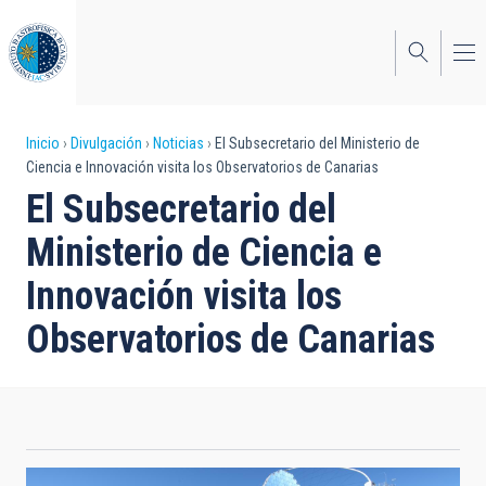
Pasar
al
contenido
principal
Sobrescribir
Inicio
Divulgación
Noticias
El Subsecretario del Ministerio de
Ciencia e Innovación visita los Observatorios de Canarias
enlaces
El Subsecretario del
de
Ministerio de Ciencia e
ayuda
Innovación visita los
a
Observatorios de Canarias
la
navegación