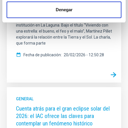
Valentín Martínez Pillet, director del Instituto de
Astrofísica de Canarias (IAC) y experto en Física
Denegar
Solar. La charla tendrá lugar el próximo martes 24 de
febrero a las 18:00 horas en la sede de esta
institución en La Laguna. Bajo el título “Viviendo con
una estrella: el bueno, el feo y el malo”, Martínez Pillet
explorará la relación entre la Tierra y el Sol. La charla,
que forma parte
Fecha de publicación
20/02/2026 - 12:50:28
GENERAL
Cuenta atrás para el gran eclipse solar del
2026: el IAC ofrece las claves para
contemplar un fenómeno histórico