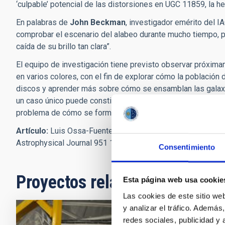
‘culpable’ potencial de las distorsiones en UGC 11859, la 
En palabras de
John Beckman
, investigador emérito del I
comprobar el escenario del alabeo durante mucho tiempo, 
caída de su brillo tan clara”.
El equipo de investigación tiene previsto observar próxi
en varios colores, con el fin de explorar cómo la población 
discos y aprender más sobre cómo se ensamblan las galaxia
un caso único puede constituir una prueba conceptual, hará f
problema de cómo se forman y crecen los discos galáctico
Artículo:
Luis Ossa-Fuentes et al. “Flares, Warps, Truncatio
Astrophysical Journal 951 149, 2023. DOI:
10.3847/1538-4
Consentimiento
Proyectos relacionados
Esta página web usa cookie
Las cookies de este sitio we
y analizar el tráfico. Ademá
redes sociales, publicidad y