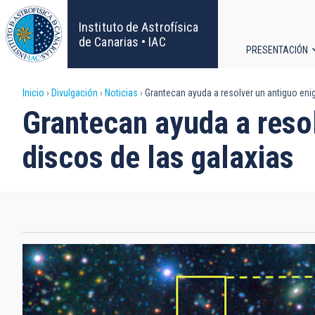
Pasar
al
Instituto de Astrofísica
contenido
de Canarias • IAC
PRESENTACIÓN
principal
Navega
Sobrescribir
Inicio
Divulgación
Noticias
Grantecan ayuda a resolver un antiguo enigm
principa
Grantecan ayuda a resol
enlaces
discos de las galaxias
de
ayuda
a
la
navegación