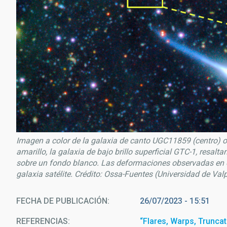
Imagen a color de la galaxia de canto UGC11859 (centro) 
amarillo, la galaxia de bajo brillo superficial GTC-1, resalt
sobre un fondo blanco. Las deformaciones observadas en 
galaxia satélite. Crédito: Ossa-Fuentes (Universidad de Va
FECHA DE PUBLICACIÓN
26/07/2023 - 15:51
REFERENCIAS
“Flares, Warps, Truncat