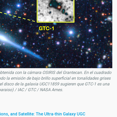
obtenida con la cámara OSIRIS del Grantecan. En el cuadrado
ando la emisión de bajo brillo superficial en tonalidades grises
el disco de la galaxia UGC11859 sugieren que GTC-1 es una
lparaiso) / IAC / GTC / NASA Ames.
ions, and Satellite: The Ultra-thin Galaxy UGC