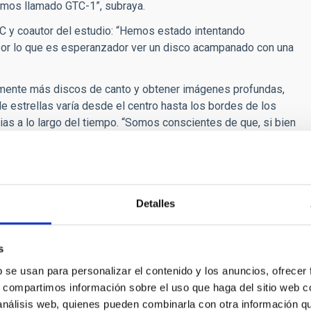
hemos llamado GTC-1”, subraya.
AC y coautor del estudio: “Hemos estado intentando
por lo que es esperanzador ver un disco acampanado con una
mamente más discos de canto y obtener imágenes profundas,
de estrellas varía desde el centro hasta los bordes de los
s a lo largo del tiempo. “Somos conscientes de que, si bien
alta bastante más trabajo para tener un impacto real en el
s”, concluye Ossa-Fuentes.
ns, and Satellite: The Ultra-thin Galaxy UGC 11859”. The
357/acd54c
Detalles
s
b se usan para personalizar el contenido y los anuncios, ofrecer
s, compartimos información sobre el uso que haga del sitio web 
 análisis web, quienes pueden combinarla con otra información q