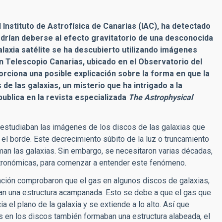
el Instituto de Astrofísica de Canarias (IAC), ha detectado
podrían deberse al efecto gravitatorio de una desconocida
alaxia satélite se ha descubierto utilizando imágenes
n Telescopio Canarias, ubicado en el Observatorio del
rciona una posible explicación sobre la forma en que la
e las galaxias, un misterio que ha intrigado a la
publica en la revista especializada
The Astrophysical
 estudiaban las imágenes de los discos de las galaxias que
el borde. Este decrecimiento súbito de la luz o truncamiento
man las galaxias. Sin embargo, se necesitaron varias décadas,
stronómicas, para comenzar a entender este fenómeno.
ación comprobaron que el gas en algunos discos de galaxias,
ban una estructura acampanada. Esto se debe a que el gas que
a el plano de la galaxia y se extiende a lo alto. Así que
as en los discos también formaban una estructura alabeada, el