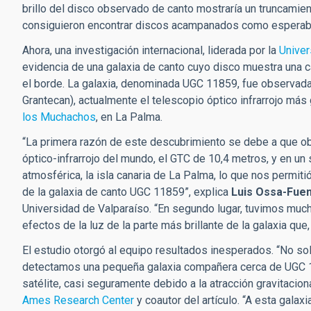
brillo del disco observado de canto mostraría un truncamient
consiguieron encontrar discos acampanados como esperab
Ahora, una investigación internacional, liderada por la
Univer
evidencia de una galaxia de canto cuyo disco muestra una c
el borde. La galaxia, denominada UGC 11859, fue observada
Grantecan), actualmente el telescopio óptico infrarrojo má
los Muchachos
, en La Palma.
“La primera razón de este descubrimiento se debe a que o
óptico-infrarrojo del mundo, el GTC de 10,4 metros, y en un 
atmosférica, la isla canaria de La Palma, lo que nos permit
de la galaxia de canto UGC 11859”, explica
Luis Ossa-Fue
Universidad de Valparaíso. “En segundo lugar, tuvimos much
efectos de la luz de la parte más brillante de la galaxia que
El estudio otorgó al equipo resultados inesperados. “No 
detectamos una pequeña galaxia compañera cerca de UGC 11
satélite, casi seguramente debido a la atracción gravitacion
Ames Research Center
y coautor del artículo. “A esta galax