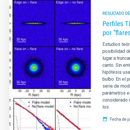
RESULTADO DE
Perfiles 
por “flare
Estudios teó
posibilidad d
lugar a trunca
canto. Sin em
hipótesis usan
bulbo. En el 
serie de mod
parámetros e
considerado d
los
Fecha de p