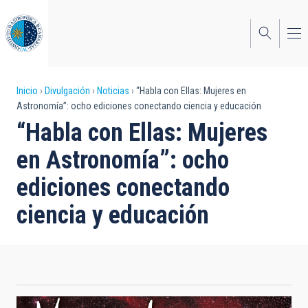
Pasar
al
contenido
principal
Sobrescribir
Inicio
Divulgación
Noticias
“Habla con Ellas: Mujeres en
Astronomía”: ocho ediciones conectando ciencia y educación
enlaces
“Habla con Ellas: Mujeres
de
en Astronomía”: ocho
ayuda
ediciones conectando
a
ciencia y educación
la
navegación