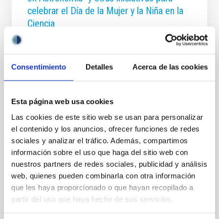
celebrar el Día de la Mujer y la Niña en la
Ciencia
El Instituto de Astrofísica de Canarias (IAC) se une a
las celebraciones del 11 de febrero participando en
más de una decena de acciones que buscan la
Consentimiento
Detalles
Acerca de las cookies
promoción de las vocaciones científico-tecnológicas
entre las niñas y jóvenes y la visibilización del papel
de las mujeres en el desarrollo de la Ciencia. El
Esta página web usa cookies
informe “ Radiografía de la brecha de género en la
formación STEAM” publicado en 2022 por la Unidad
Las cookies de este sitio web se usan para personalizar
de Igualdad del Ministerio de Educación y Formación
el contenido y los anuncios, ofrecer funciones de redes
Profesional muestra que en algunas disciplinas clave
sociales y analizar el tráfico. Además, compartimos
para el futuro y, en particular, aquellas relacionadas
información sobre el uso que haga del sitio web con
con la Astronomía y la
nuestros partners de redes sociales, publicidad y análisis
Fecha de publicación
09/02/2024 - 18:38
web, quienes pueden combinarla con otra información
que les haya proporcionado o que hayan recopilado a
partir del uso que haya hecho de sus servicios.