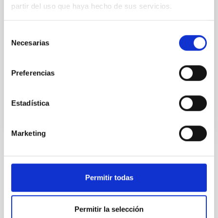
partir del uso que haya hecho de sus servicios.
(IAC)
Entre las actividades, el municipio palmero organizó
Selección
durante toda la jornada varios talleres, charlas,
Necesarias
de
observaciones astronómicas y la inauguración de
consentimiento
una calle que fue bautizada con el nombre de Vía
Láctea
Preferencias
Fecha de publicación
18/08/2009 - 14:50
Estadística
Marketing
TIPO DE NOTICIA
FOTONOTICIA
Permitir todas
ÁMBITO
DIVULGACIÓN
Permitir la selección