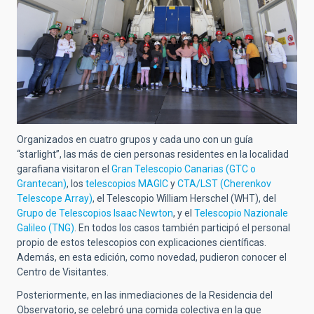
Organizados en cuatro grupos y cada uno con un guía
“starlight”, las más de cien personas residentes en la localidad
garafiana visitaron el
Gran Telescopio Canarias (GTC o
Grantecan)
, los
telescopios MAGIC
y
CTA/LST (Cherenkov
Telescope Array)
, el Telescopio William Herschel (WHT), del
Grupo de Telescopios Isaac Newton
, y el
Telescopio Nazionale
Galileo (TNG)
. En todos los casos también participó el personal
propio de estos telescopios con explicaciones científicas.
Además, en esta edición, como novedad, pudieron conocer el
Centro de Visitantes.
Posteriormente, en las inmediaciones de la Residencia del
Observatorio, se celebró una comida colectiva en la que