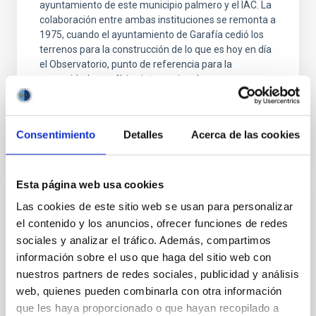
ayuntamiento de este municipio palmero y el IAC. La
colaboración entre ambas instituciones se remonta a
1975, cuando el ayuntamiento de Garafía cedió los
terrenos para la construcción de lo que es hoy en día
el Observatorio, punto de referencia para la
comunidad astrofísica internacional.
Fecha de publicación
07/07/2009 - 14:49
Consentimiento
Detalles
Acerca de las cookies
Esta página web usa cookies
Las cookies de este sitio web se usan para personalizar
NOTA DE PRENSA
el contenido y los anuncios, ofrecer funciones de redes
Garafía celebra el Día de la AstronomíaEl
sociales y analizar el tráfico. Además, compartimos
evento tuvo lugar el pasado viernes 14 de
información sobre el uso que haga del sitio web con
agosto con motivo del Año Internacional
nuestros partners de redes sociales, publicidad y análisis
de la Astronomía 2009 y en colaboración
web, quienes pueden combinarla con otra información
que les haya proporcionado o que hayan recopilado a
con el Instituto de Astrofísica de Canarias