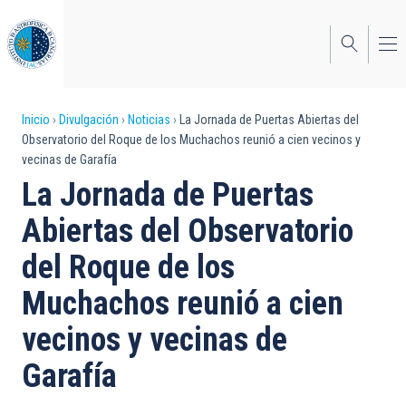
Pasar
al
contenido
principal
Sobrescribir
Inicio
Divulgación
Noticias
La Jornada de Puertas Abiertas del
Observatorio del Roque de los Muchachos reunió a cien vecinos y
enlaces
vecinas de Garafía
de
La Jornada de Puertas
ayuda
Abiertas del Observatorio
a
del Roque de los
la
Muchachos reunió a cien
navegación
vecinos y vecinas de
Garafía