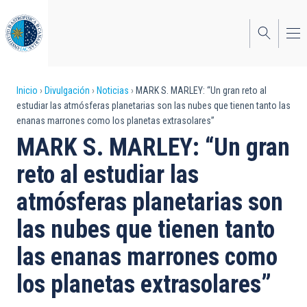
Pasar
al
contenido
principal
Sobrescribir
Inicio
Divulgación
Noticias
MARK S. MARLEY: “Un gran reto al
estudiar las atmósferas planetarias son las nubes que tienen tanto las
enlaces
enanas marrones como los planetas extrasolares”
de
MARK S. MARLEY: “Un gran
ayuda
reto al estudiar las
a
atmósferas planetarias son
la
las nubes que tienen tanto
navegación
las enanas marrones como
los planetas extrasolares”