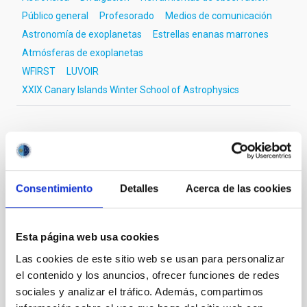
Público general
Profesorado
Medios de comunicación
Astronomía de exoplanetas
Estrellas enanas marrones
Atmósferas de exoplanetas
WFIRST
LUVOIR
XXIX Canary Islands Winter School of Astrophysics
Otras noticias relacionadas
Consentimiento
Detalles
Acerca de las cookies
NOTA DE PRENSA
Investigadores del IAC desarrollan un
Esta página web usa cookies
método preciso para medir los halos de
Las cookies de este sitio web se usan para personalizar
materia oscura a partir del tamaño de las
el contenido y los anuncios, ofrecer funciones de redes
galaxias
sociales y analizar el tráfico. Además, compartimos
Un nuevo estudio publicado en Astronomy &