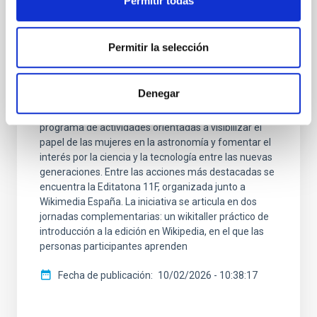
Permitir todas
El IAC refuerza su compromiso con la
igualdad en ciencia con actividades
Permitir la selección
educativas y divulgativas por el 11F
El Instituto de Astrofísica de Canarias (IAC) se suma
Denegar
a la conmemoración del Día Internacional de las
Mujeres y las Niñas en la Ciencia con un amplio
programa de actividades orientadas a visibilizar el
papel de las mujeres en la astronomía y fomentar el
interés por la ciencia y la tecnología entre las nuevas
generaciones. Entre las acciones más destacadas se
encuentra la Editatona 11F, organizada junto a
Wikimedia España. La iniciativa se articula en dos
jornadas complementarias: un wikitaller práctico de
introducción a la edición en Wikipedia, en el que las
personas participantes aprenden
Fecha de publicación
10/02/2026 - 10:38:17