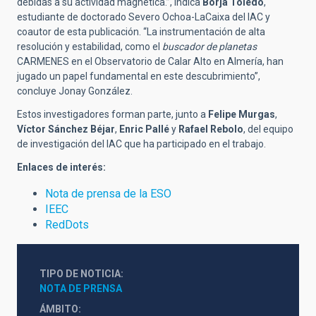
debidas a su actividad magnética.”, indica
Borja Toledo
,
estudiante de doctorado Severo Ochoa-LaCaixa del IAC y
coautor de esta publicación. “La instrumentación de alta
resolución y estabilidad, como el
buscador de planetas
CARMENES en el Observatorio de Calar Alto en Almería, han
jugado un papel fundamental en este descubrimiento”,
concluye Jonay González.
Estos investigadores forman parte, junto a
Felipe Murgas
,
Víctor Sánchez Béjar
,
Enric Pallé
y
Rafael Rebolo
, del equipo
de investigación del IAC que ha participado en el trabajo.
Enlaces de interés:
Nota de prensa de la ESO
IEEC
RedDots
TIPO DE NOTICIA
NOTA DE PRENSA
ÁMBITO