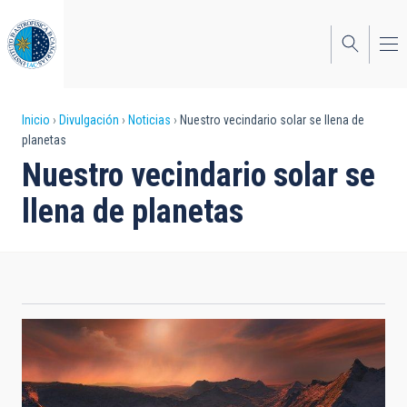
Pasar
al
contenido
principal
Sobrescribir
Inicio
Divulgación
Noticias
Nuestro vecindario solar se llena de
planetas
enlaces
Nuestro vecindario solar se
de
llena de planetas
ayuda
a
la
navegación