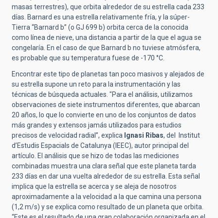
masas terrestres), que orbita alrededor de su estrella cada 233
días. Barnard es una estrella relativamente fría, y la súper-
Tierra “Barnard b” (o GJ 699 b) orbita cerca de la conocida
como línea de nieve, una distancia a partir de la que el agua se
congelaría. En el caso de que Barnard b no tuviese atmósfera,
es probable que su temperatura fuese de -170 °C.
Encontrar este tipo de planetas tan poco masivos y alejados de
su estrella supone un reto para la instrumentación y las
técnicas de búsqueda actuales. "Para el análisis, utilizamos
observaciones de siete instrumentos diferentes, que abarcan
20 años, lo que lo convierte en uno de los conjuntos de datos
más grandes y extensos jamás utilizados para estudios
precisos de velocidad radial”, explica
Ignasi Ribas
, del Institut
d’Estudis Espacials de Catalunya (IEEC), autor principal del
artículo. El análisis que se hizo de todas las mediciones
combinadas muestra una clara señal que este planeta tarda
233 días en dar una vuelta alrededor de su estrella. Esta señal
implica que la estrella se acerca y se aleja de nosotros
aproximadamente a la velocidad a la que camina una persona
(1,2 m/s) y se explica como resultado de un planeta que orbita.
“Este es el resultado de una gran colaboración organizada en el