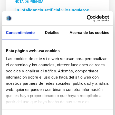
NOTA DE PRENSA
La inteligencia artificial y los agujeros
negros protagonizan una nueva sesión del
ciclo “Del cielo a la tesis” en el Museo de
la Ciencia y el Cosmos
Consentimiento
Detalles
Acerca de las cookies
El Museo de la Ciencia y el Cosmos , del Organismo
Autónomo de Museos y Centros del Cabildo de
Tenerife, acogerá el próximo jueves 23 de octubre a
Esta página web usa cookies
las 16:30 horas una nueva cita del ciclo de divulgación
Las cookies de este sitio web se usan para personalizar
científica “Del cielo a la tesis”, organizado en
el contenido y los anuncios, ofrecer funciones de redes
colaboración con la Universidad de La Laguna (ULL) y
sociales y analizar el tráfico. Además, compartimos
el Instituto de Astrofísica de Canarias (IAC). Este
ciclo, impulsado por estudiantes de doctorado del
información sobre el uso que haga del sitio web con
IAC, tiene como objetivo acercar a la ciudadanía los
nuestros partners de redes sociales, publicidad y análisis
temas más actuales de la investigación astrofísica
web, quienes pueden combinarla con otra información
contados en primera persona por quienes los
que les haya proporcionado o que hayan recopilado a
desarrollan. Cada sesión, de carácter
partir del uso que haya hecho de sus servicios.
Fecha de publicación
20/10/2025 - 14:29:52