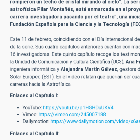
rompieron un techo de cristal mirando al cielo”. La ser
astrofísica Pilar Montañés, está enmarcada en el proyec
carrera investigadora pasando por el teatro”, una inicia
Fundación Española para la Ciencia y la Tecnología (FEC
Este 11 de febrero, coincidiendo con el Día Internacional de 
de la serie. Sus cuatro capítulos anteriores cuentan con má
16 investigadoras. Este quinto capítulo recoge los testimo
la Unidad de Comunicación y Cultura Científica (UC3);
Ana F
ingeniera informática y
Alejandra Martín Gálvez
, gestora 
Solar Europeo (EST). En el video relatan qué querían ser
carreras hacia la Astrofísica.
Enlaces al Capítulo I:
YouTube:
https://youtu.be/p1HGHDuUKV4
Vimeo:
https://vimeo.com/245007188
Dailymotion:
https://www.dailymotion.com/video/x6a
Enlaces al Capítulo II: