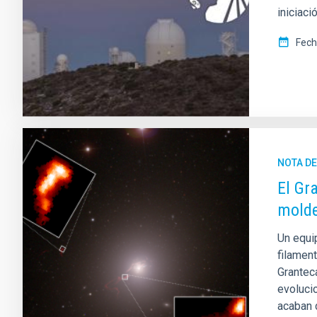
iniciaci
Fech
NOTA D
El Gr
molde
Un equi
filamen
Grantec
evolucio
acaban 