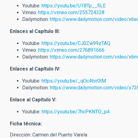
Youtube:
https://youtu.be/U1BTp__fiLE
Vimeo:
https://vimeo.com/255724328
Dailymotion:
https://www.dailymotion.com/video/x6
Enlaces al Capítulo III:
Youtube:
https://youtu.be/CJ0Zw99zTAQ
Vimeo:
https://vimeo.com/276891666
Dailymotion:
https://www.dailymotion.com/video/x6
Enlaces al Capítulo IV:
Youtube:
https://youtu.be/_qOc4tvr0tM
Dailymotion:
https://www.dailymotion.com/video/x72
Enlace al Capítulo V:
Youtube:
https://youtu.be/7hcPKNTO_p4
Ficha técnica:
Dirección: Carmen del Puerto Varela