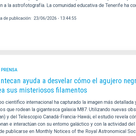
ón a la astrofotografía. La comunidad educativa de Tenerife ha c
a de publicación
23/06/2026 - 13:44:55
E PRENSA
antecan ayuda a desvelar cómo el agujero neg
a sus misteriosos filamentos
po científico internacional ha capturado la imagen más detallada
tos que rodean la gigantesca galaxia M87. Utilizando nuevas ob
an) y del Telescopio Canadá-Francia-Hawái, el estudio revela có
nan e interactúan con su entorno galáctico y con la actividad de
de publicarse en Monthly Notices of the Royal Astronomical Soci