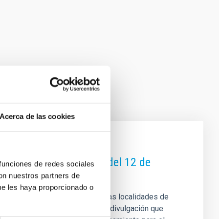
Acerca de las cookies
l eclipse total de Sol del 12 de
 funciones de redes sociales
con nuestros partners de
ue les haya proporcionado o
en buena parte de España, diversas localidades de
 unas jornadas de observación y divulgación que