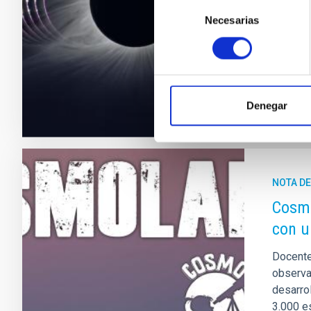
reunirá
Selección
experime
Necesarias
de
total qu
consentimiento
Fech
Denegar
NOTA D
Cosmo
con u
Docente
observat
desarro
3.000 e