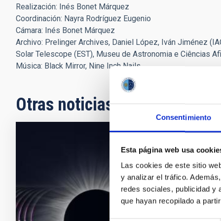
Realización: Inés Bonet Márquez
Coordinación: Nayra Rodríguez Eugenio
Cámara: Inés Bonet Márquez
Archivo: Prelinger Archives, Daniel López, Iván Jiménez (
Solar Telescope (EST), Museu de Astronomia e Ciências Af
Música: Black Mirror, Nine Inch Nails
Otras noticias relacionadas
Consentimiento
NOTA D
Esta página web usa cookie
El IA
Las cookies de este sitio we
agost
y analizar el tráfico. Ademá
redes sociales, publicidad y
El próx
que hayan recopilado a parti
Palenci