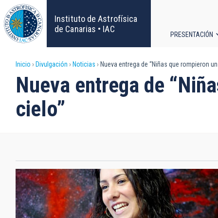
Pasar
al
Instituto de Astrofísica
contenido
de Canarias • IAC
PRESENTACIÓN
principal
Navega
Sobrescribir
Inicio
Divulgación
Noticias
Nueva entrega de “Niñas que rompieron un t
principa
Nueva entrega de “Niñas
enlaces
cielo”
de
ayuda
a
la
navegación