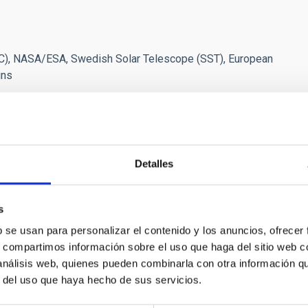
IAC), NASA/ESA, Swedish Solar Telescope (SST), European
ins
Detalles
E PRENSA
s
C arranca en Palencia el experimento NATE con e
b se usan para personalizar el contenido y los anuncios, ofrecer
o, con apoyo del Gobierno de Canarias
s, compartimos información sobre el uso que haga del sitio web 
 análisis web, quienes pueden combinarla con otra información q
imo 12 de agosto, con motivo del eclipse total que podrá verse 
r del uso que haya hecho de sus servicios.
a —como la capital, Frómista y Carrión de los Condes— acogerán