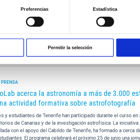
 a científicos y estudiantes de España, Marruecos y Estados Unid
nto NATE (North African Telescope Eclipse) , que se desarrollará
Preferencias
Estadística
e tendrá lugar el próximo año, y servirá de punto de encuentro en
a de publicación
29/04/2026 - 11:55:47
Permitir la selección
E PRENSA
Lab acerca la astronomía a más de 3.000 estu
na actividad formativa sobre astrofotografía
s y estudiantes de Tenerife han participado durante el curso en 
orios de Canarias y de la investigación astrofísica. La iniciativa 
llada con el apoyo del Cabildo de Tenerife, ha formado a cerca 
studiantes. El programa celebrará el próximo 25 de junio una jor