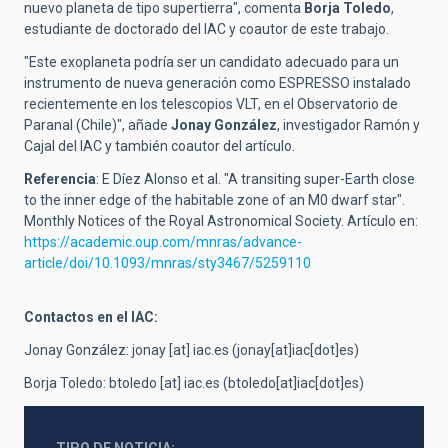
nuevo planeta de tipo supertierra", comenta
Borja Toledo
,
estudiante de doctorado del IAC y coautor de este trabajo.
"Este exoplaneta podría ser un candidato adecuado para un
instrumento de nueva generación como ESPRESSO instalado
recientemente en los telescopios VLT, en el Observatorio de
Paranal (Chile)", añade
Jonay González
, investigador Ramón y
Cajal del IAC y también coautor del artículo.
Referencia
: E Díez Alonso et al. "A transiting super-Earth close
to the inner edge of the habitable zone of an M0 dwarf star".
Monthly Notices of the Royal Astronomical Society. Artículo en:
https://academic.oup.com/mnras/advance-
article/doi/10.1093/mnras/sty3467/5259110
Contactos en el IAC:
Jonay González:
jonay
[at]
iac.es
(jonay[at]iac[dot]es)
Borja Toledo:
btoledo
[at]
iac.es
(btoledo[at]iac[dot]es)
TIPO DE NOTICIA