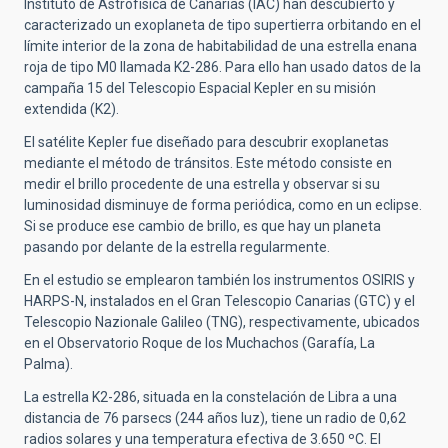
Instituto de Astrofísica de Canarias (IAC) han descubierto y
caracterizado un exoplaneta de tipo supertierra orbitando en el
límite interior de la zona de habitabilidad de una estrella enana
roja de tipo M0 llamada K2-286. Para ello han usado datos de la
campaña 15 del Telescopio Espacial Kepler en su misión
extendida (K2).
El satélite Kepler fue diseñado para descubrir exoplanetas
mediante el método de tránsitos. Este método consiste en
medir el brillo procedente de una estrella y observar si su
luminosidad disminuye de forma periódica, como en un eclipse.
Si se produce ese cambio de brillo, es que hay un planeta
pasando por delante de la estrella regularmente.
En el estudio se emplearon también los instrumentos OSIRIS y
HARPS-N, instalados en el Gran Telescopio Canarias (GTC) y el
Telescopio Nazionale Galileo (TNG), respectivamente, ubicados
en el Observatorio Roque de los Muchachos (Garafía, La
Palma).
La estrella K2-286, situada en la constelación de Libra a una
distancia de 76 parsecs (244 años luz), tiene un radio de 0,62
radios solares y una temperatura efectiva de 3.650 ºC. El