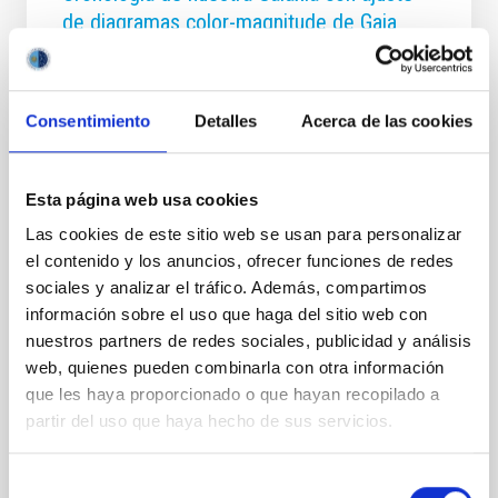
de diagramas color-magnitude de Gaia
(ChronoGal): II. Desvelando la formación y
evolución de los discos grueso y delgado
seleccionados cinemáticamente
Consentimiento
Detalles
Acerca de las cookies
La investigación sobre la formación, el origen y la
evolución de la dicotomía entre los componentes de
disco fino y disco grueso de la Vía Láctea ha sido un
Esta página web usa cookies
importante tema de estudio, ya que es clave para
Las cookies de este sitio web se usan para personalizar
comprender la formación de nuestra Galaxia. Sin
el contenido y los anuncios, ofrecer funciones de redes
embargo no es tarea fácil, ya que las poblaciones
sociales y analizar el tráfico. Además, compartimos
definidas a partir de su morfología o cinemática
muestran una mezcla de poblaciones químicamente
información sobre el uso que haga del sitio web con
distintas. La edad se convierte así en un parámetro
nuestros partners de redes sociales, publicidad y análisis
fundamental para entender la evolución del disco.
web, quienes pueden combinarla con otra información
Nuestro objetivo es derivar las distribuciones de edad
que les haya proporcionado o que hayan recopilado a
y metalicidad de los discos fino y
partir del uso que haya hecho de sus servicios.
Fecha de publicación
09/02/2026 - 22:44:10
Selección