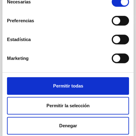
Necesarias
de
consentimiento
Preferencias
NOTA DE PRENSA
Estadística
La investigadora del IAC Julia de León,
Premio Mujeres a Seguir en la categoría
Marketing
de Ciencia
La investigadora del Instituto de Astrofísica de
Canarias (IAC) Julia de León, ha sido galardonada
con el prestigioso Premio Mujeres a Seguir (MAS)
Permitir todas
2025 en la categoría de Ciencia. La distinción
reconoce su excepcional trayectoria, su impacto en la
investigación Astrofísica y su papel como referente
Permitir la selección
femenino en un sector estratégico. La ceremonia de
la XII edición de los Premios Mujeres a Seguir se
celebró este 30 de octubre en Madrid, reuniendo a
Denegar
personalidades de la política, la ciencia, la cultura y el
deporte para rendir homenaje a mujeres que, con su