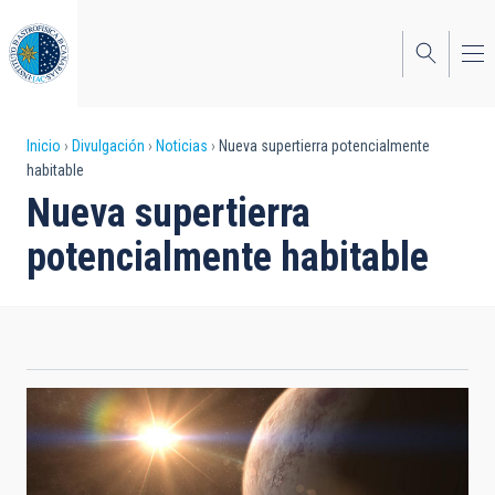
Pasar
al
contenido
principal
Sobrescribir
Inicio
Divulgación
Noticias
Nueva supertierra potencialmente
habitable
enlaces
Nueva supertierra
de
potencialmente habitable
ayuda
a
la
navegación