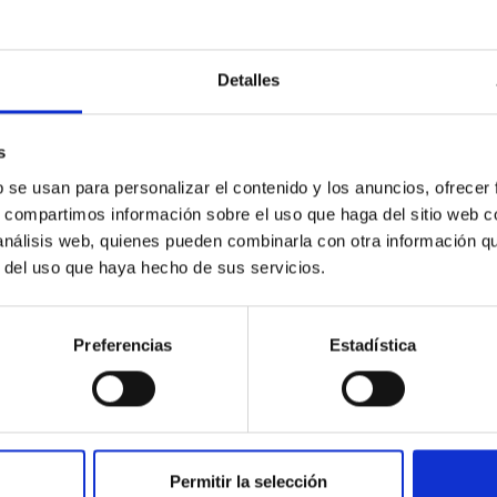
vestigación
gación de la Universidad de La Laguna (ULL), encabezada por el r
Detalles
ional al Instituto de Astrofísica de Canarias (IAC), reforzando a
ienen ambas instituciones, claves para el desarrollo científico 
s
visar el estado del convenio que mantienen ambas instituciones y
mo en materia de investigación, docencia y divulgación científi
b se usan para personalizar el contenido y los anuncios, ofrecer
s, compartimos información sobre el uso que haga del sitio web 
a de publicación
21/10/2025 - 13:53:11
 análisis web, quienes pueden combinarla con otra información q
r del uso que haya hecho de sus servicios.
Preferencias
Estadística
E PRENSA
 Fotónica al Machine Learning: La XXXVI Winte
Permitir la selección
as clave para la astrofísica