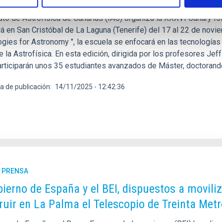
tuto de Astrofísica de Canarias (IAC) organiza la XXXVI Canary I
á en San Cristóbal de La Laguna (Tenerife) del 17 al 22 de noviem
gies for Astronomy ", la escuela se enfocará en las tecnologías 
e la Astrofísica. En esta edición, dirigida por los profesores J
participarán unos 35 estudiantes avanzados de Máster, doctoran
a de publicación
14/11/2025 - 12:42:36
E PRENSA
bierno de España y el BEI, dispuestos a movili
ruir en La Palma el Telescopio de Treinta Met