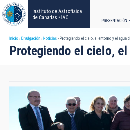
Pasar
al
Instituto de Astrofísica
contenido
de Canarias • IAC
PRESENTACIÓN
principal
Navega
Sobrescribir
Inicio
Divulgación
Noticias
Protegiendo el cielo, el entorno y el agua 
principa
Protegiendo el cielo, e
enlaces
de
ayuda
a
la
navegación