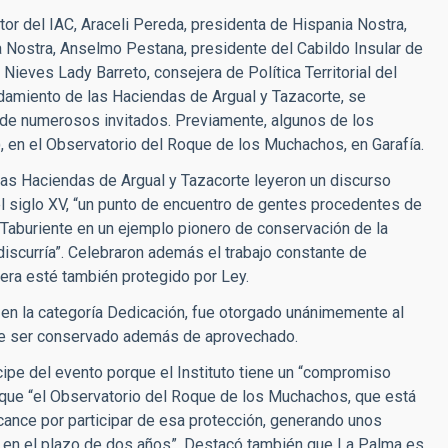
or del IAC, Araceli Pereda, presidenta de Hispania Nostra,
 Nostra, Anselmo Pestana, presidente del Cabildo Insular de
 Nieves Lady Barreto, consejera de Política Territorial del
damiento de las Haciendas de Argual y Tazacorte, se
a de numerosos invitados. Previamente, algunos de los
), en el Observatorio del Roque de los Muchachos, en Garafía.
las Haciendas de Argual y Tazacorte leyeron un discurso
l siglo XV, “un punto de encuentro de gentes procedentes de
e Taburiente en un ejemplo pionero de conservación de la
discurría”. Celebraron además el trabajo constante de
dera esté también protegido por Ley.
 en la categoría Dedicación, fue otorgado unánimemente al
de ser conservado además de aprovechado.
cipe del evento porque el Instituto tiene un “compromiso
 que “el Observatorio del Roque de los Muchachos, que está
lcance por participar de esa protección, generando unos
s en el plazo de dos años”. Destacó también que La Palma es