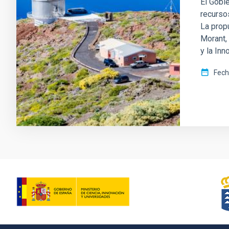
El Gobi
recurso
La prop
Morant,
y la Inn
Fech