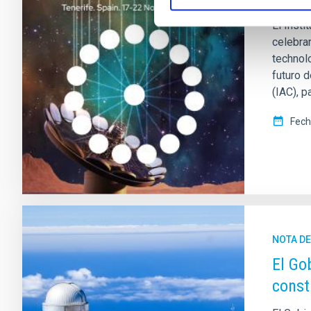
El Insti
celebrar
technolo
futuro d
(IAC), 
Fech
NOTA D
El Go
const