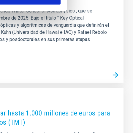
slands Winter School of Astrophysics , que se
bre de 2025. Bajo el título " Key Optical
ópticas y algorítmicas de vanguardia que definirán el
eff Kuhn (Universidad de Hawai e IAC) y Rafael Rebolo
dos y posdoctorales en sus primeras etapas
zar hasta 1.000 millones de euros para
ros (TMT)