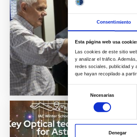
de in
Una dele
Consentimiento
instituc
que mant
Esta página web usa cookie
para re
del mis
Las cookies de este sitio we
y analizar el tráfico. Ademá
Fech
redes sociales, publicidad y
que hayan recopilado a parti
Selección
Necesarias
de
consentimiento
NOTA D
De la
Denegar
óptic