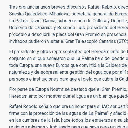
Tras pronunciar unos breves discursos Rafael Rebolo, direct
Sneška Quaedvlieg-Mihailovic, secretaria general de Europa
La Palma, Javier García, subsecretario de Cultura y Deporte,
Gobierno de Canarias, y Rosendo Luis, presidente del Here
procedió a descubrir la placa del Gran Premio en presenci
invitados pudieron visitar el Gran Telescopio Canarias (GTC
El presidente y otros representantes del Heredamiento de 
conjunto en el que señalaron que La Palma ha sido, desde e
toda Europa, una nueva Europa que convirtió a la Caldera d
naturaleza y de sobresaliente gestión del agua que por allí 
personas e instituciones para que el cielo que cubre la Cal
Por parte de Europa Nostra se destacó que el Gran Premio,
Heredamiento por mostrar que el agua es un bien que pue
Rafael Rebolo señaló que era un honor para el IAC ser partí
firme con la protección de las aguas de La Palma” y añadió
en las cumbres de la Isla, hace todos los esfuerzos a su a
residuos mínimos y trabajando para que haya cero residuo