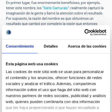
En primer lugar, fue enormemente beneficioso, por ejemplo,
tener este nombre, los
“Siete Samurais"
; realmente capturó la
imaginación de la gente y llamó la atención sobre el resultado.
Por supuesto, la razón del nombre es que obtuvimos un
resultado que cambió por completo la visión que entonces
tenía la Cosmología. La velocidad era tan alta sobre un volumen
tan grande que en ese momento no se esperaba. Y este fue un
resultado realmente bueno. Hay movimientos a gran escala de
los que ahora sabemos mucho más, como todos los
Consentimiento
Detalles
Acerca de las cookies
movimientos, los usamos para determinar la distribución de
masa en el Universo. Fue una de las primeras veces que
comenzamos a darnos cuenta de que hay grandes volúmenes
Esta página web usa cookies
del Universo donde hay una concentración de masa mayor al
promedio. Ahora, esta es una idea comúnmente aceptada,
Las cookies de este sitio web se usan para personalizar
pero no en aquel momento.
el contenido y los anuncios, ofrecer funciones de redes
sociales y analizar el tráfico. Además, compartimos
Supongo que también debió de tener un efecto en mi carrera.
información sobre el uso que haga del sitio web con
Entonces trabajaba en los Estados Unidos y fue un factor para
volver a Europa con un puesto de investigación. El hecho mismo
nuestros partners de redes sociales, publicidad y análisis
de que me hayan hecho esta pregunta indica que saben que
web, quienes pueden combinarla con otra información
todavía es un tema actual y que he sido muy afortunado en mi
que les haya proporcionado o que hayan recopilado a
carrera. He tenido muchas oportunidades maravillosas y