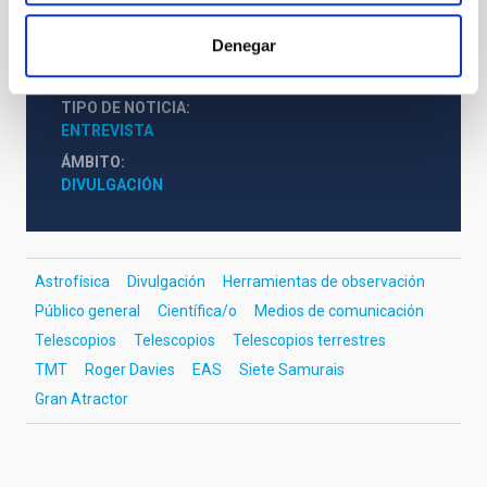
Telescopio
Ø 3000.00 cm
Denegar
TIPO DE NOTICIA
ENTREVISTA
ÁMBITO
DIVULGACIÓN
Astrofísica
Divulgación
Herramientas de observación
Público general
Científica/o
Medios de comunicación
Telescopios
Telescopios
Telescopios terrestres
TMT
Roger Davies
EAS
Siete Samurais
Gran Atractor