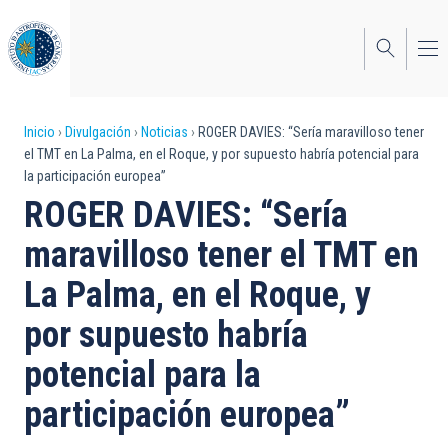
Pasar
al
contenido
principal
Sobrescribir
Inicio
Divulgación
Noticias
ROGER DAVIES: “Sería maravilloso tener
el TMT en La Palma, en el Roque, y por supuesto habría potencial para
enlaces
la participación europea”
de
ROGER DAVIES: “Sería
ayuda
maravilloso tener el TMT en
a
La Palma, en el Roque, y
la
por supuesto habría
navegación
potencial para la
participación europea”