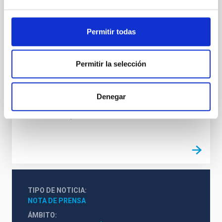
albergando agujeros negros supermasivos con
masas en torno a millones e incluso miles de millones
de masas solares. Estos agujeros negros son
Permitir todas
capaces de inducir la caída de abundante material
hacia ellos, produciendo así la emisión de enormes
cantidades de energía hasta su final inmersión en el
Permitir la selección
agujero negro. Además, durante este período (fase
activa de la galaxia o AGN, siglas en inglés de Active
Galactic Nucleus), se expulsa material hacia el
exterior en forma de chorros a altas velocidades
Denegar
Fecha de publicación
21/01/2018
TIPO DE NOTICIA
NOTA DE PRENSA
ÁMBITO