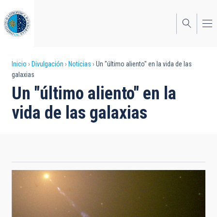
Pasar
al
contenido
principal
Sobrescribir
Inicio
Divulgación
Noticias
Un "último aliento" en la vida de las
galaxias
enlaces
Un "último aliento" en la
de
vida de las galaxias
ayuda
a
la
navegación