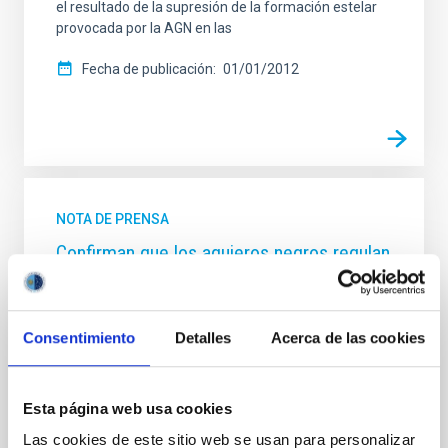
el resultado de la supresión de la formación estelar
provocada por la AGN en las
Fecha de publicación
01/01/2012
NOTA DE PRENSA
Confirman que los agujeros negros regulan
la formación de estrellas en galaxias
masivas
Consentimiento
Detalles
Acerca de las cookies
Un equipo internacional con participación de
investigadores vinculados al Instituto de Astrofísica
de Canarias y la Universidad de La Laguna, obtiene
por primera vez claras evidencias observacionales de
Esta página web usa cookies
que la masa del agujero negro central presente en
Las cookies de este sitio web se usan para personalizar
las galaxias masivas afecta a la formación de nuevas