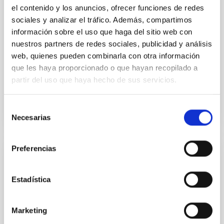
el contenido y los anuncios, ofrecer funciones de redes
estrellas en ellas a lo largo de toda su vida. Esta había
sociales y analizar el tráfico. Además, compartimos
sido una hipótesis ampliamente aceptada, clave en la
simulación teórica de galaxias masivas, pero que
información sobre el uso que haga del sitio web con
carecía de confirmación observacional. Los
nuestros partners de redes sociales, publicidad y análisis
resultados de esta investigación fueron publicados
web, quienes pueden combinarla con otra información
ayer en la revista Nature.
que les haya proporcionado o que hayan recopilado a
partir del uso que haya hecho de sus servicios.
Fecha de publicación
02/01/2018
Selección
Necesarias
de
consentimiento
Preferencias
RESULTADO DE INVESTIGACIÓN
Formación estelar regulada por el agujero
Estadística
negro central en galaxias masivas
Los centros de las galaxias masivas se encuentran
Marketing
entre las regiones más exóticas del Universo,