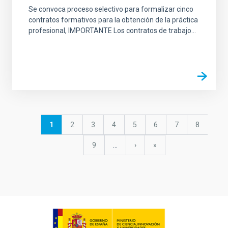
Se convoca proceso selectivo para formalizar cinco
contratos formativos para la obtención de la práctica
profesional, IMPORTANTE Los contratos de trabajo...
Paginación
Página
1
Página
2
Página
3
Página
4
Página
5
Página
6
Página
7
Página
8
actual
Página
9
…
Siguiente
›
última
»
página
página