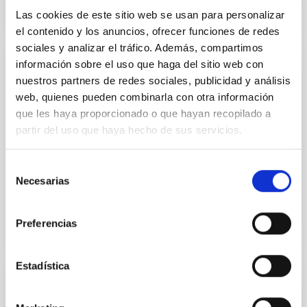
Las cookies de este sitio web se usan para personalizar
el contenido y los anuncios, ofrecer funciones de redes
sociales y analizar el tráfico. Además, compartimos
información sobre el uso que haga del sitio web con
EMPLEO
nuestros partners de redes sociales, publicidad y análisis
web, quienes pueden combinarla con otra información
3_ Ingenieros/as Software_NRT PS-2025-
que les haya proporcionado o que hayan recopilado a
031
partir del uso que haya hecho de sus servicios.
Se convoca proceso selectivo para la contratación de
tres Ingenieros/as Software fuera de Convenio, en la
Selección
modalidad de contrato laboral de actividades...
Necesarias
de
consentimiento
Preferencias
Estadística
EMPLEO