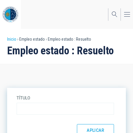
Pasar
al
contenido
principal
Sobrescribir
Inicio
Empleo estado
Empleo estado : Resuelto
Empleo estado : Resuelto
enlaces
de
ayuda
a
la
TÍTULO
navegación