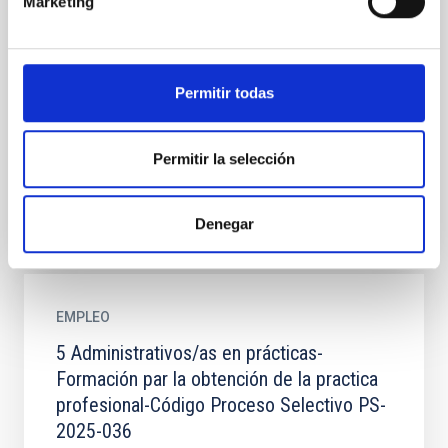
Marketing
4 Técnicos/as de Taller en Prácticas -
Formación para la obtención de la práctica
profesional - PS-2025-015
Permitir todas
Se convoca proceso selectivo para la formalización
de 4 contratos formativos para la obtención de la
práctica profesional en la categoría profesional de...
Permitir la selección
Denegar
EMPLEO
5 Administrativos/as en prácticas-
Formación par la obtención de la practica
profesional-Código Proceso Selectivo PS-
2025-036