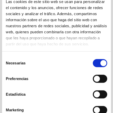
Peña
(LSC),
Pedro
Las cookies de este sitio web se usan para personalizar
Antonio Prieto
el contenido y los anuncios, ofrecer funciones de redes
(IDAE)
sociales y analizar el tráfico. Además, compartimos
información sobre el uso que haga del sitio web con
nuestros partners de redes sociales, publicidad y análisis
Moderadores de
web, quienes pueden combinarla con otra información
las mesas
:
Josep
que les haya proporcionado o que hayan recopilado a
Martorell
,
Raúl
partir del uso que haya hecho de sus servicios.
Guanche, Romano
Corradi.
16:15 -
Mesa de
Selección
Ángela Fernandez
16:45
Conclusiones
Necesarias
de
Curto
, Subdirectora
consentimiento
General Adjunta de
Grandes
Preferencias
Instalaciones
Científico Técnicas.
Estadística
Raquel Yotti
,
Marketing
Secretaria General