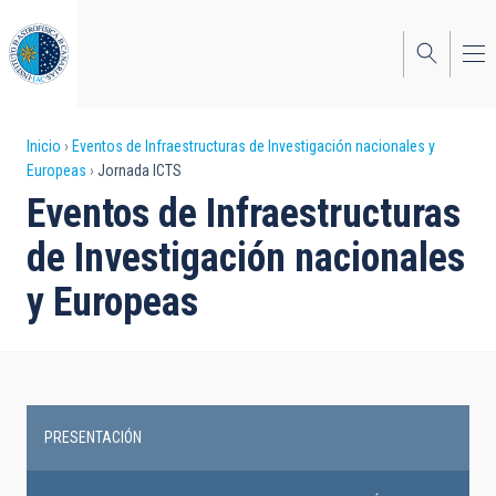
Pasar
al
contenido
principal
Sobrescribir
Inicio
Eventos de Infraestructuras de Investigación nacionales y
Europeas
Jornada ICTS
enlaces
Eventos de Infraestructuras
de
de Investigación nacionales
ayuda
y Europeas
a
la
navegación
PRESENTACIÓN
Research