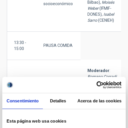
Bilbao),
Moisés
socioeconómico
Weber
(IFMIF-
DONES),
Isabel
Sarro
(CENIEH)
13:30 -
PAUSA COMIDA
15:00
Moderador
:
Romano Corradi
(GTC)
Ponentes
:
Jesús
Aceituno
(CAHA),
Consentimiento
Detalles
Acerca de las cookies
15:00 –
Mesa 3: ICTS
Caterina Biscari
16:15
sostenibles
(ALBA),
Sergi
Girona
(RES),
Emilio
Esta página web usa cookies
Nieto
(CNH2),
Carlos