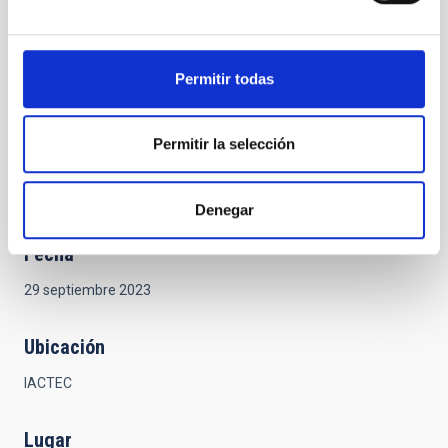
de Investigación
16:45 -
José Doncel
,
CLAUSURA
17:00
Subdirector General
Permitir todas
de Grandes
Instalaciones
Científico Técnicas.
Permitir la selección
Denegar
Fecha
29 septiembre 2023
Ubicación
IACTEC
Lugar