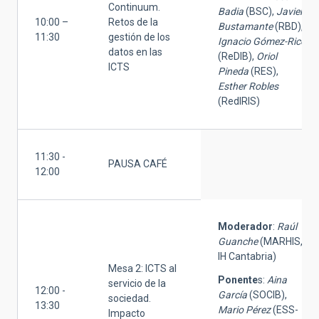
Continuum.
Badia
(BSC),
Javier
10:00 –
Retos de la
Bustamante
(RBD),
11:30
gestión de los
Ignacio Gómez-Rico
datos en las
(ReDIB),
Oriol
ICTS
Pineda
(RES),
Esther Robles
(RedIRIS)
11:30 -
PAUSA CAFÉ
12:00
Moderador
:
Raúl
Guanche
(MARHIS,
IH Cantabria)
Mesa 2: ICTS al
Ponente
s:
Aina
servicio de la
12:00 -
García
(SOCIB),
sociedad.
13:30
Mario Pérez
(ESS-
Impacto