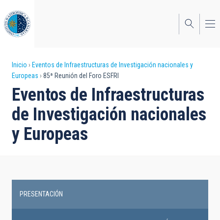
Pasar
al
contenido
principal
Sobrescribir
Inicio
Eventos de Infraestructuras de Investigación nacionales y
Europeas
85ª Reunión del Foro ESFRI
enlaces
Eventos de Infraestructuras
de
de Investigación nacionales
ayuda
y Europeas
a
la
navegación
PRESENTACIÓN
Research