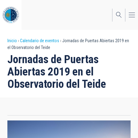
Pasar
al
contenido
principal
Sobrescribir
Inicio
Calendario de eventos
Jornadas de Puertas Abiertas 2019 en
el Observatorio del Teide
enlaces
Jornadas de Puertas
de
Abiertas 2019 en el
ayuda
Observatorio del Teide
a
la
navegación