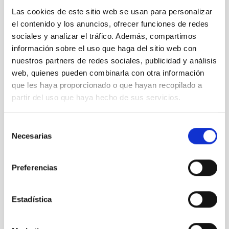
Las cookies de este sitio web se usan para personalizar
el contenido y los anuncios, ofrecer funciones de redes
OGS
sociales y analizar el tráfico. Además, compartimos
Optical Ground Station
información sobre el uso que haga del sitio web con
Telescopio
Nocturno
Ø 100.00 cm
nuestros partners de redes sociales, publicidad y análisis
web, quienes pueden combinarla con otra información
que les haya proporcionado o que hayan recopilado a
partir del uso que haya hecho de sus servicios.
SolarLab
Telescopio Laboratorio Solar
Selección
Telescopio
Necesarias
de
consentimiento
Preferencias
Estadística