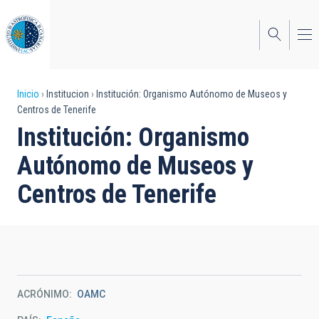
Pasar
al
contenido
principal
Sobrescribir
Inicio
Institucion
Institución: Organismo Autónomo de Museos y
Centros de Tenerife
enlaces
Institución: Organismo
de
Autónomo de Museos y
ayuda
Centros de Tenerife
a
la
navegación
ACRÓNIMO
OAMC