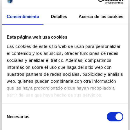
Consentimiento
Detalles
Acerca de las cookies
CONVENIO
Esta página web usa cookies
Convenio para la difusión y el desarrollo de
Las cookies de este sitio web se usan para personalizar
la ciencia y la tecnología por medio del
el contenido y los anuncios, ofrecer funciones de redes
Museo de la Ciencia y el Cosmos
sociales y analizar el tráfico. Además, compartimos
La colaboración entre las partes para la difusión y el
información sobre el uso que haga del sitio web con
desarrollo de la ciencia y la tecnología basándose en
nuestros partners de redes sociales, publicidad y análisis
el desarrollo tecnológico, los descubrimientos...
web, quienes pueden combinarla con otra información
que les haya proporcionado o que hayan recopilado a
partir del uso que haya hecho de sus servicios.
Selección
Necesarias
de
consentimiento
EVENTO