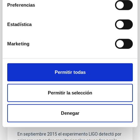
Preferencias
La astronomía del Egipto antiguo: una
perspectiva cultural
Estadística
Con motivo de la publicación del libro homónimo,
publicado por la editorial Springer La editorial
Springer publica el libro La astronomía del Egipto
Marketing
antiguo...
Permitir todas
Permitir la selección
EVENTO
Denegar
Presentación del libro: "Multimessenger
Astronomy"
En septiembre 2015 el experimento LIGO detectó por