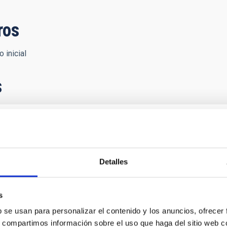
ros
 inicial
s
n en Materia de Astrofísica entre los Gobiern
 e Irlanda del Norte y del Reino de Suecia, fi
Detalles
l de Alemania al Acuerdo de Cooperación en materia de Astrofísi
s
b se usan para personalizar el contenido y los anuncios, ofrecer
s, compartimos información sobre el uso que haga del sitio web 