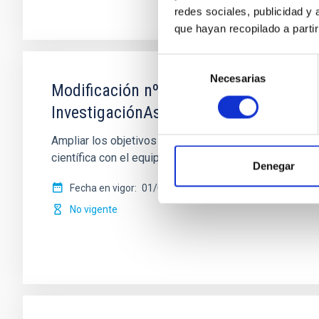
redes sociales, publicidad y
que hayan recopilado a parti
Selección
Necesarias
de
Modificación nº 1 a la Carta Acuerdo s
consentimiento
InvestigaciónAstronómica Hemisferio 
Ampliar los objetivos de la colaboración para permi
científica con el equipo de sistemas de
Denegar
Fecha en vigor
01/02/2017
-
31/12/2020
No vigente