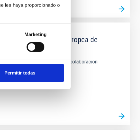
ue les haya proporcionado o
Marketing
IAC y la Organización Europea de
 telescopio WHT de La Palma en colaboración
Permitir todas