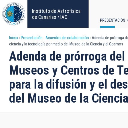
Pasar
al
Instituto de Astrofísica
contenido
de Canarias • IAC
PRESENTACIÓN
principal
Navega
Sobrescribir
Inicio
Presentación
Acuerdos de colaboración
Adenda de prórroga del
principa
ciencia y la tecnología por medio del Museo de la Ciencia y el Cosmos
enlaces
Adenda de prórroga del
de
Museos y Centros de Ten
ayuda
para la difusión y el de
a
del Museo de la Cienci
la
navegación