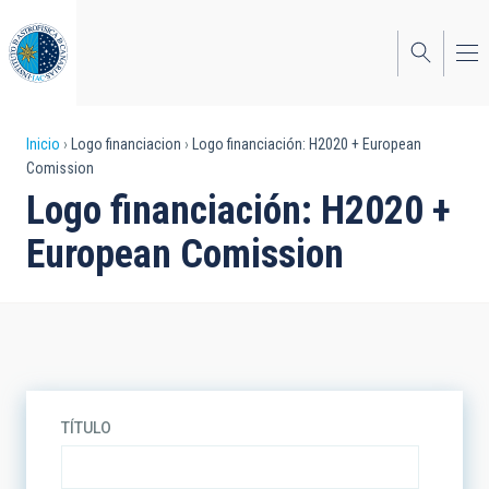
Pasar
al
contenido
principal
Sobrescribir
Inicio
Logo financiacion
Logo financiación: H2020 + European
Comission
enlaces
Logo financiación: H2020 +
de
European Comission
ayuda
a
la
navegación
TÍTULO