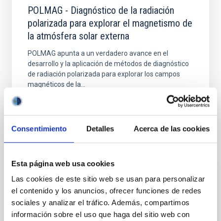
POLMAG - Diagnóstico de la radiación
polarizada para explorar el magnetismo de
la atmósfera solar externa
POLMAG apunta a un verdadero avance en el
desarrollo y la aplicación de métodos de diagnóstico
de radiación polarizada para explorar los campos
magnéticos de la...
Consentimiento
Detalles
Acerca de las cookies
Esta página web usa cookies
PROYECTO
Las cookies de este sitio web se usan para personalizar
RADIOFOREGROUNDS - Modelado
el contenido y los anuncios, ofrecer funciones de redes
definitivo de los foregrounds de Radio : un
sociales y analizar el tráfico. Además, compartimos
ingrediente clave para la cosmología
información sobre el uso que haga del sitio web con